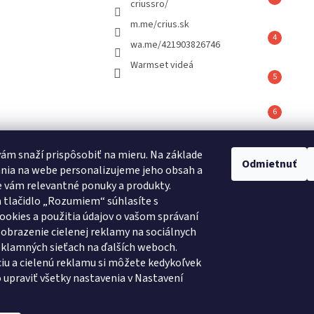
criussro/
m.me/crius.sk
wa.me/421903826746
Warmset videá
vám snaží prispôsobiť na mieru. Na základe
é hodnotenie
Odmietnuť
nia na webe personalizujeme jeho obsah a
ov
 vám relevantné ponuky a produkty.
 tlačidlo „Rozumiem“ súhlasíte s
REFLAIR 320 Standard
ookies a použitia údajov o vašom správaní
|
Hodnotenie produktu je 5 z 5 hviezdičiek.
obrazenie cielenej reklamy na sociálnych
reklamných sieťach na ďalších weboch.
iu a cielenú reklamu si môžete kedykoľvek
Crius.sk
Warmset.sk
 upraviť všetky nastavenia v Nastavení