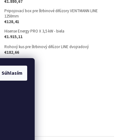
€1.880,67
Pripojovací box pre štrbinové difúzory VENTMANN LINE
1250mm
€128,41
Hisense Energy PRO X 3,5 kW - biela
€1.915,11
Rohový kus pre štrbinový difúzor LINE dvojradový
€182,66
Súhlasím