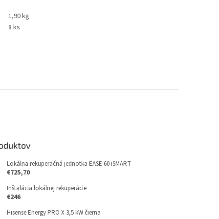
1,90 kg
8 ks
roduktov
Lokálna rekuperačná jednotka EASE 60 iSMART
€725,70
Inštalácia lokálnej rekuperácie
€246
Hisense Energy PRO X 3,5 kW čierna