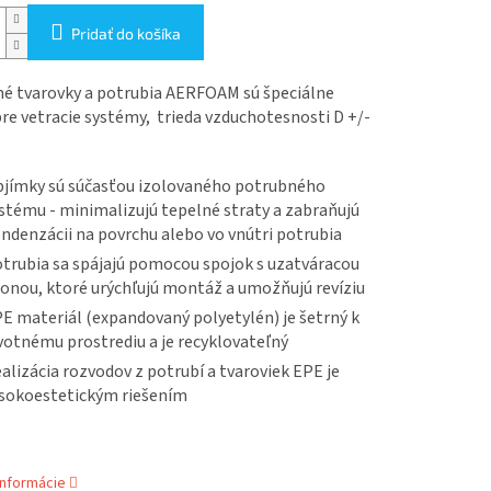
Pridať do košíka
né tvarovky a potrubia AERFOAM sú špeciálne
re vetracie systémy, trieda vzduchotesnosti D +/-
jímky sú súčasťou izolovaného potrubného
stému - minimalizujú tepelné straty a zabraňujú
ndenzácii na povrchu alebo vo vnútri potrubia
trubia sa spájajú pomocou spojok s uzatváracou
onou, ktoré urýchľujú montáž a umožňujú revíziu
E materiál (expandovaný polyetylén) je šetrný k
votnému prostrediu a je recyklovateľný
alizácia rozvodov z potrubí a tvaroviek EPE je
sokoestetickým riešením
informácie