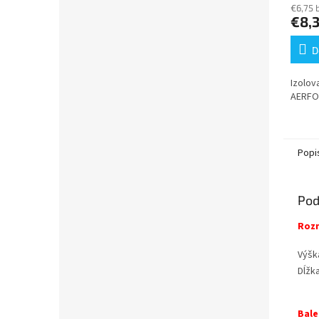
€6,75 
€8,
D
Izolov
AERFOA
Popi
Pod
Roz
Výšk
Dĺžk
Bale