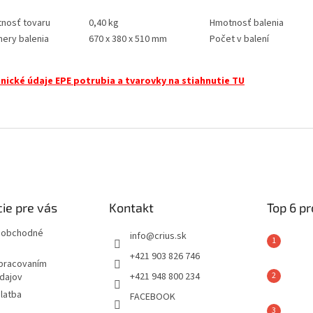
nosť tovaru
0,40 kg
Hmotnosť balenia
ery balenia
670 x 380 x 510 mm
Počet v balení
nické údaje EPE potrubia a tvarovky na stiahnutie TU
ie pre vás
Kontakt
Top 6 p
 obchodné
info
@
crius.sk
+421 903 826 746
spracovaním
+421 948 800 234
dajov
latba
FACEBOOK