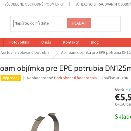
VŠEOBECNÉ OBCHODNÉ PODMIENKY
SÚHLAS SO SPRACOVANÍM OSOBN
HĽADAŤ
Fotovoltika
O nás
Kontakty
Blog
Aerfoam izolované potrubia
Aerfoam objímka pre EPE potrubia DN
foam objímka pre EPE potrubia DN12
Priemerné
Neohodnotené
Podrobnosti hodnotenia
Značka:
UBBINK
Výpredaj
hodnotenie
produktu
€6,15
–9
je
€5,
0,0
€4,50 b
z
5
Jednotk
Skla
hviezdičiek.
cena: