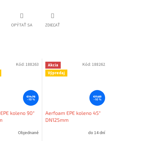
OPÝTAŤ SA
ZDIEĽAŤ
Kód:
188263
Kód:
188262
Akcia
Výpredaj
€14,76
€11,69
–10 %
–10 %
EPE koleno 90°
Aerfoam EPE koleno 45°
m
DN125mm
Objednané
do 14 dní