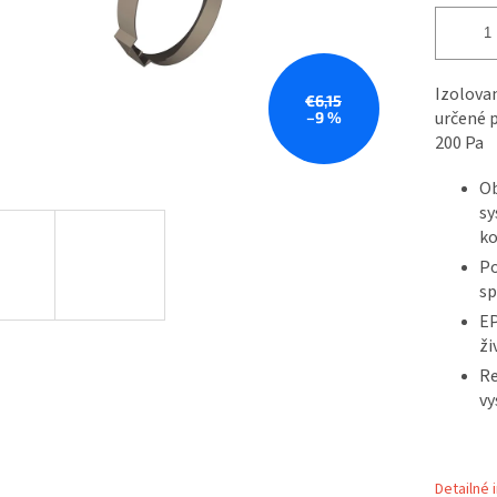
Izolova
€6,15
určené p
–9 %
200 Pa
Ob
sy
ko
Po
sp
EP
ži
Re
vy
Detailné 