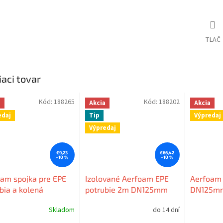
TLAČ
iaci tovar
Kód:
188265
Kód:
188202
a
Akcia
Akcia
edaj
Tip
Výpredaj
Výpredaj
€9,23
€66,42
–10 %
–10 %
am spojka pre EPE
Izolované Aerfoam EPE
Aerfoam 
bia a kolená
potrubie 2m DN125mm
DN125m
25mm
Skladom
do 14 dní