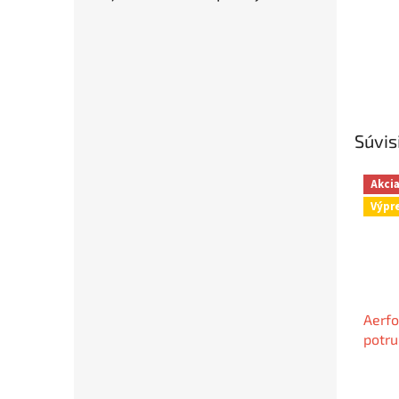
Súvis
Akci
Výpr
Aerfo
potru
DN1