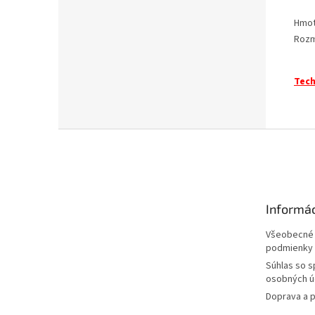
Hmot
Rozm
Tech
Z
á
p
ä
t
Informác
i
e
Všeobecné
podmienky
Súhlas so 
osobných ú
Doprava a p