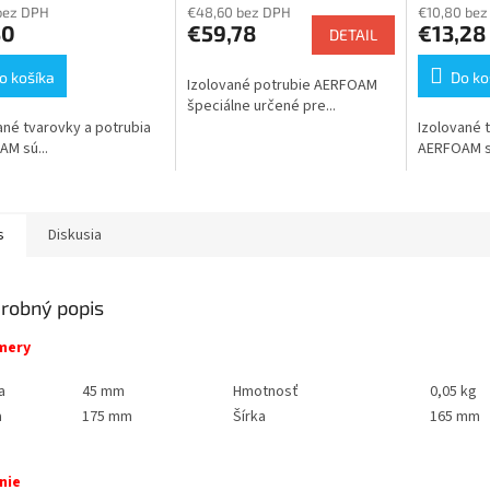
bez DPH
€48,60 bez DPH
€10,80 bez
30
€59,78
€13,28
DETAIL
o košíka
Do ko
Izolované potrubie AERFOAM
špeciálne určené pre...
ané tvarovky a potrubia
Izolované 
M sú...
AERFOAM sú
s
Diskusia
robný popis
mery
a
45 mm
Hmotnosť
0,05 kg
a
175 mm
Šírka
165 mm
nie