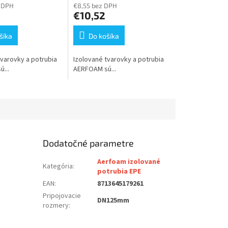
 DPH
€8,55 bez DPH
€10,52
šíka
Do košíka
tvarovky a potrubia
Izolované tvarovky a potrubia
...
AERFOAM sú...
Dodatočné parametre
Aerfoam izolované
Kategória
:
potrubia EPE
EAN
:
8713645179261
Pripojovacie
DN125mm
rozmery
: