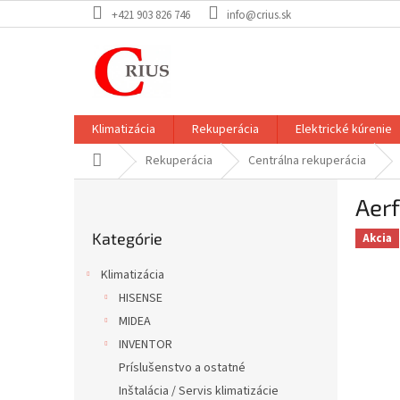
Prejsť
+421 903 826 746
info@crius.sk
na
obsah
Klimatizácia
Rekuperácia
Elektrické kúrenie
Domov
Rekuperácia
Centrálna rekuperácia
B
Aer
o
Preskočiť
č
Kategórie
kategórie
Akcia
n
ý
Klimatizácia
p
HISENSE
a
MIDEA
n
e
INVENTOR
l
Príslušenstvo a ostatné
Inštalácia / Servis klimatizácie