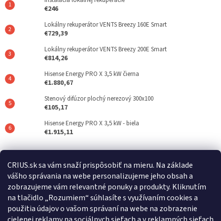
€246
Lokálny rekuperátor VENTS Breezy 160E Smart
€729,39
Lokálny rekuperátor VENTS Breezy 200E Smart
€814,26
Hisense Energy PRO X 3,5 kW čierna
€1.880,67
Stenový difúzor plochý nerezový 300x100
€105,17
Hisense Energy PRO X 3,5 kW - biela
€1.915,11
Posledné hodnotenie produktov
CRIUS.sk sa vám snaží prispôsobiť na mieru. Na základe
vášho správania na webe personalizujeme jeho obsah a
REFLAIR 320 Standard
zobrazujeme vám relevantné ponuky a produkty. Kliknutím
|
na tlačidlo „Rozumiem“ súhlasíte s využívaním cookies a
Hodnotenie produktu je 5 z 5 hviezdičiek.
použitia údajov o vašom správaní na webe na zobrazenie
cielenej reklamy na sociálnych sieťach a v reklamných sieťach