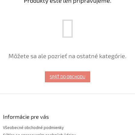
Produkty ešte len pripravujeme.
Môžete sa ale pozrieť na ostatné kategórie.
SPÄŤ DO OBCHODU
Z
á
p
ä
Informácie pre vás
t
Všeobecné obchodné podmienky
i