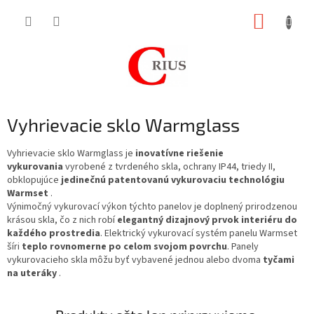
Prejsť
NÁKUP
na
obsah
KOŠÍK
Vyhrievacie sklo Warmglass
Vyhrievacie sklo Warmglass
je
inovatívne riešenie
vykurovania
vyrobené z tvrdeného skla, ochrany IP44, triedy II,
obklopujúce
jedinečnú patentovanú vykurovaciu technológiu
Warmset
.
Výnimočný vykurovací výkon týchto panelov je doplnený prirodzenou
krásou skla, čo z nich robí
elegantný dizajnový prvok interiéru do
každého prostredia
.
Elektrický vykurovací systém panelu Warmset
šíri
teplo rovnomerne po celom svojom povrchu
.
Panely
vykurovacieho skla môžu byť vybavené jednou alebo dvoma
tyčami
na uteráky
.