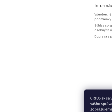
t
Informác
i
e
Všeobecné
podmienky
Súhlas so 
osobných ú
Doprava a p
CRIUS.sk sa 
Posledn
vášho správa
produkt
zobrazujeme