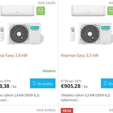
Kód:
CA25G
Kó
se Easy 2,6 kW
Hisense Easy 3,5 kW
Skladom
bez DPH
€736 bez DPH
Do košíka
Do
8,38
€905,28
/ ks
/ ks
aci výkon 2,6 kW (SEER 6,1)
Chladiaci výkon 3,5 kW (SEER 6,1)
ací...
Vykurovací...
Kód:
DJ35G2
K
Akcia