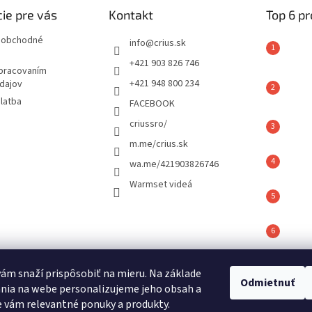
i
ie pre vás
Kontakt
Top 6 p
e
p
 obchodné
info
@
crius.sk
r
+421 903 826 746
v
spracovaním
k
+421 948 800 234
dajov
y
latba
FACEBOOK
v
ý
criussro/
p
m.me/crius.sk
i
s
wa.me/421903826746
u
Warmset videá
vám snaží prispôsobiť na mieru. Na základe
é hodnotenie
Odmietnuť
nia na webe personalizujeme jeho obsah a
ov
 vám relevantné ponuky a produkty.