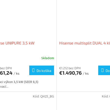
nse UNIPURE 3,5 kW
Hisense multisplit DUAL 4 
Skladom
 bez DPH
€1.212 bez DPH
Do košíka
Do
461,24
€1.490,76
/ ks
/ ks
aci výkon 3,5 kW (SEER 8,5)
ací...
Kód:
QH25_BG
Kód: