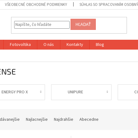
VŠEOBECNÉ OBCHODNÉ PODMIENKY
SÚHLAS SO SPRACOVANÍM OSOBN
HĽADAŤ
Fotovoltika
O nás
Kontakty
Blog
ENSE
ENERGY PRO X
UNIPURE
C
dávanejšie
Najlacnejšie
Najdrahšie
Abecedne