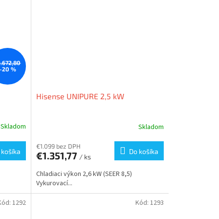
1.672,80
–20 %
Hisense UNIPURE 2,5 kW
Skladom
Skladom
€1.099 bez DPH
 košíka
Do košíka
€1.351,77
/ ks
Chladiaci výkon 2,6 kW (SEER 8,5)
Vykurovací...
Kód:
1292
Kód:
1293