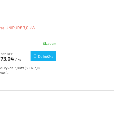
nse UNIPURE 7,0 kW
Skladom
 bez DPH
Do košíka
273,04
/ ks
aci výkon 7,0 kW (SEER 7,8)
ací...
O
v
l
á
d
a
c