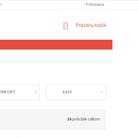
ÝCH ÚDAJOV
DOPRAVA A PLATBA
Prihlásenie
NÁKUPNÝ
Prázdny košík
KOŠÍK
OMFORT
EASY
16
položiek celkom