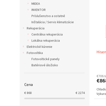
V
n
MIDEA
ý
i
INVENTOR
p
e
i
p
Príslušenstvo a ostatné
s
r
Inštalácia / Servis klimatizácie
p
o
Rekuperácia
r
d
Centrálna rekuperácia
o
u
Lokálna rekuperácia
d
k
Elektrické kúrenie
u
t
Hisen
k
o
Fotovoltika
t
v
Fotovoltické panely
o
Batériové úložisko
v
€706 
€86
Cena
Chladi
€
868
€
2274
Vykurov