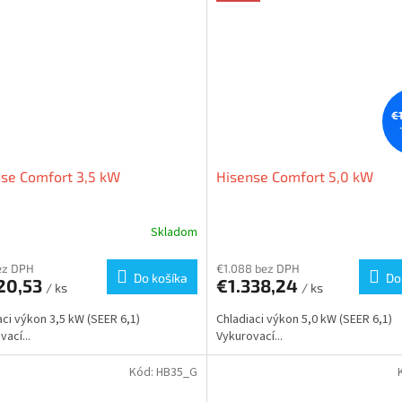
€
se Comfort 3,5 kW
Hisense Comfort 5,0 kW
Skladom
ez DPH
€1.088 bez DPH
Do košíka
Do
120,53
€1.338,24
/ ks
/ ks
aci výkon 3,5 kW (SEER 6,1)
Chladiaci výkon 5,0 kW (SEER 6,1)
ací...
Vykurovací...
Kód:
HB35_G