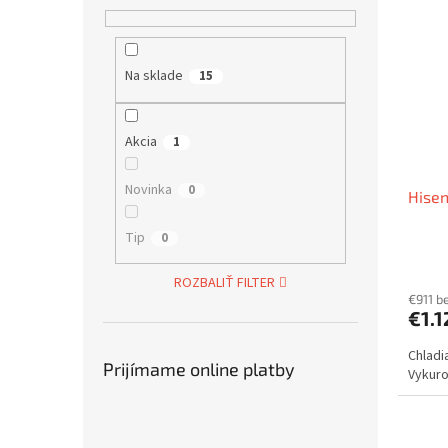
Na sklade
15
Akcia
1
Novinka
0
Hisen
Tip
0
ROZBALIŤ FILTER
€911 b
€1.
Chladi
Prijímame online platby
Vykurov