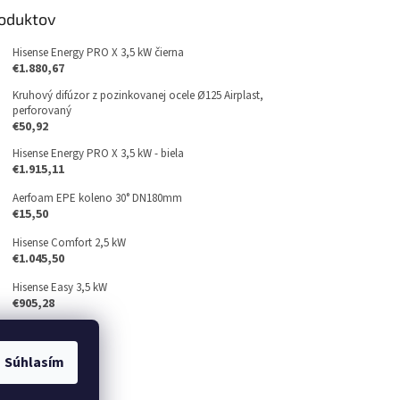
roduktov
Hisense Energy PRO X 3,5 kW čierna
€1.880,67
Kruhový difúzor z pozinkovanej ocele Ø125 Airplast,
perforovaný
€50,92
Hisense Energy PRO X 3,5 kW - biela
€1.915,11
Aerfoam EPE koleno 30° DN180mm
€15,50
Hisense Comfort 2,5 kW
€1.045,50
Hisense Easy 3,5 kW
€905,28
Súhlasím