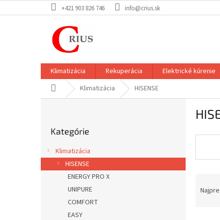
Prejsť
+421 903 826 746
info@crius.sk
na
obsah
Klimatizácia
Rekuperácia
Elektrické kúrenie
Domov
Klimatizácia
HISENSE
B
HIS
o
Preskočiť
č
Kategórie
kategórie
n
ý
Klimatizácia
p
HISENSE
a
ENERGY PRO X
R
n
a
e
UNIPURE
Najpre
d
l
COMFORT
e
EASY