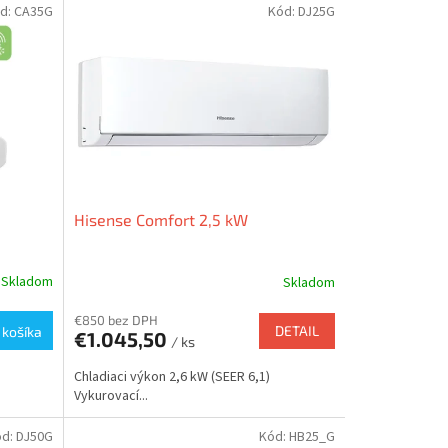
d:
CA35G
Kód:
DJ25G
Hisense Comfort 2,5 kW
Skladom
Skladom
€850 bez DPH
DETAIL
 košíka
€1.045,50
/ ks
Chladiaci výkon 2,6 kW (SEER 6,1)
Vykurovací...
ód:
DJ50G
Kód:
HB25_G