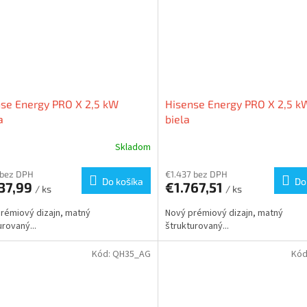
se Energy PRO X 2,5 kW
Hisense Energy PRO X 2,5 k
a
biela
Skladom
 bez DPH
€1.437 bez DPH
Do košíka
Do
737,99
€1.767,51
/ ks
/ ks
rémiový dizajn, matný
Nový prémiový dizajn, matný
urovaný...
štrukturovaný...
Kód:
QH35_AG
Kód