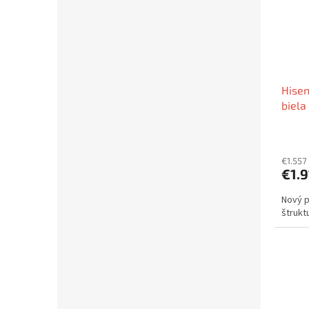
Hisen
biela
€1.557
€1.9
Nový p
štrukt