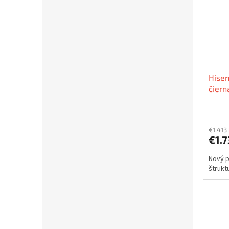
Hisen
čiern
€1.413
€1.
Nový p
štrukt