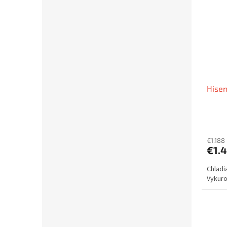
Hise
€1.188
€1.
Chladi
Vykurov