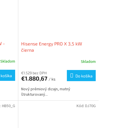
W -
Hisense Energy PRO X 3,5 kW
čierna
Skladom
Skladom
€1.529 bez DPH
 košíka
Do košíka
€1.880,67
/ ks
Nový prémiový dizajn, matný
štrukturovaný...
:
HB50_G
Kód:
DJ70G