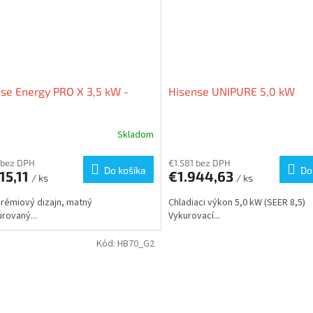
se Energy PRO X 3,5 kW -
Hisense UNIPURE 5,0 kW
Skladom
 bez DPH
€1.581 bez DPH
Do košíka
Do
15,11
€1.944,63
/ ks
/ ks
rémiový dizajn, matný
Chladiaci výkon 5,0 kW (SEER 8,5)
urovaný...
Vykurovací...
Kód:
HB70_G2