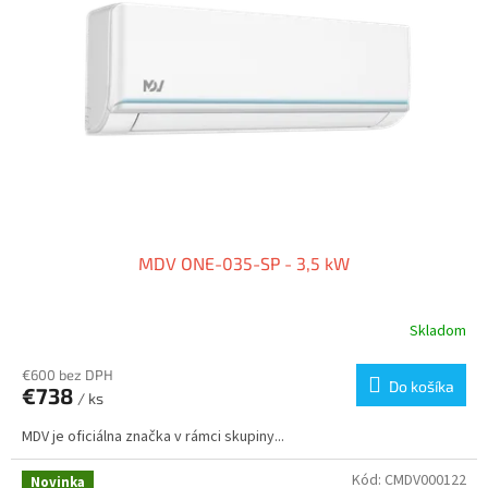
s
u
p
k
r
t
o
o
d
v
u
k
t
o
v
MDV ONE-035-SP - 3,5 kW
Skladom
€600 bez DPH
Do košíka
€738
/ ks
MDV je oficiálna značka v rámci skupiny...
Kód:
CMDV000122
Novinka