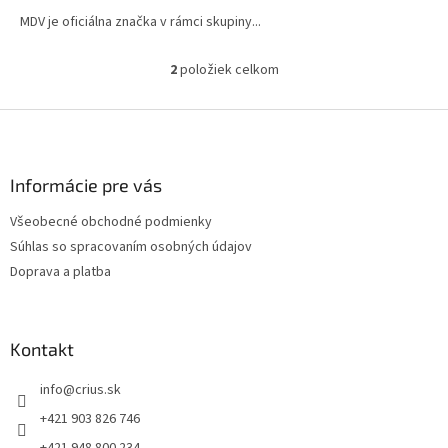
MDV je oficiálna značka v rámci skupiny...
2
položiek celkom
O
v
l
Z
á
á
d
p
a
ä
Informácie pre vás
c
t
i
Všeobecné obchodné podmienky
i
e
Súhlas so spracovaním osobných údajov
p
e
r
Doprava a platba
v
k
y
v
Kontakt
ý
p
info
@
crius.sk
i
+421 903 826 746
s
u