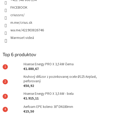
+421 948 800 234
FACEBOOK
criussro/
m.me/crius.sk
wa.me/421903826746
Warmset videá
Top 6 produktov
Hisense Energy PRO X 3,5 kW čierna
€1.880,67
Kruhový difúzor z pozinkovanej ocele Ø125 Airplast,
perforovaný
€50,92
Hisense Energy PRO X 3,5 kW - biela
€1.915,11
Aerfoam EPE koleno 30° DN180mm
€15,50