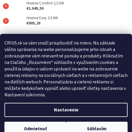
Hisense Comfort 2,5 kW
€1.045,50
Hisense Easy 3,5 kW
€905,28
Posledné hodnotenie produktov
CRIUS.sk sa vám snaží prispôsobiť na mieru. Na základe
vášho správania na webe personalizujeme jeho obsah a
REFLAIR 320 Standard
zobrazujeme vám relevantné ponuky a produkty. Kliknutím
|
na tlačidlo „Rozumiem“ súhlasíte s využívaním cookies a
Hodnotenie produktu je 5 z 5 hviezdičiek.
použitia údajov o vašom správaní na webe na zobrazenie
cielenej reklamy na sociálnych sieťach a v reklamných sieťach
na ďalších weboch. Personalizáciu a cielenú reklamu si
Crius.sk
Warmset.sk
môžete kedykoľvek vypnúť alebo upraviť všetky nastavenia v
Nastavení súkromia.
Nastavenie
Vytvoril Shoptet
Odmietnuť
Súhlasím
Copyright 2026
CRIUS
. Všetky práva vyhradené.