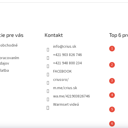
ie pre vás
Kontakt
Top 6 p
 obchodné
info
@
crius.sk
+421 903 826 746
spracovaním
+421 948 800 234
dajov
latba
FACEBOOK
criussro/
m.me/crius.sk
wa.me/421903826746
Warmset videá