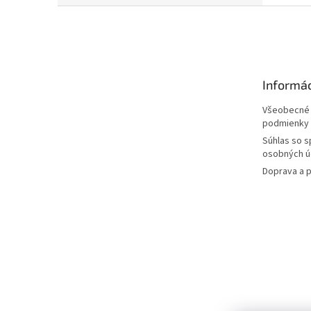
Z
á
p
ä
t
Informác
i
e
Všeobecné
podmienky
Súhlas so 
osobných ú
Doprava a p