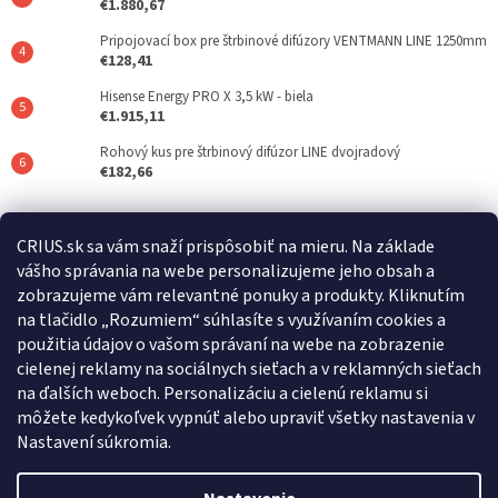
€1.880,67
Pripojovací box pre štrbinové difúzory VENTMANN LINE 1250mm
€128,41
Hisense Energy PRO X 3,5 kW - biela
€1.915,11
Rohový kus pre štrbinový difúzor LINE dvojradový
€182,66
Posledné hodnotenie produktov
CRIUS.sk sa vám snaží prispôsobiť na mieru. Na základe
vášho správania na webe personalizujeme jeho obsah a
REFLAIR 320 Standard
zobrazujeme vám relevantné ponuky a produkty. Kliknutím
|
na tlačidlo „Rozumiem“ súhlasíte s využívaním cookies a
Hodnotenie produktu je 5 z 5 hviezdičiek.
použitia údajov o vašom správaní na webe na zobrazenie
cielenej reklamy na sociálnych sieťach a v reklamných sieťach
na ďalších weboch. Personalizáciu a cielenú reklamu si
Crius.sk
Warmset.sk
môžete kedykoľvek vypnúť alebo upraviť všetky nastavenia v
Nastavení súkromia.