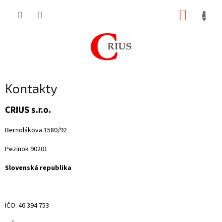
Prejsť
NÁKUP
na
obsah
KOŠÍK
Kontakty
CRIUS s.r.o.
Bernolákova 1580/92
Pezinok 90201
Slovenská republika
IČO: 46 394 753