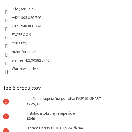
info
@
crius.sk
+421 903 826 746
+421 948 800 234
FACEBOOK
criussro/
m.me/crius.sk
wa.me/421903826746
Warmset videá
Top 6 produktov
Lokálna rekuperačná jednotka EASE 60 iSMART
€725,70
Inštalácia lokálnej rekuperácie
€246
Hisense Energy PRO X 3,5 kW čierna