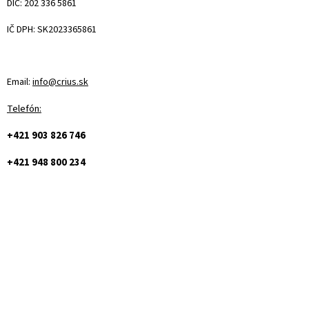
DIČ: 202 336 5861
IČ DPH: SK2023365861
Email:
info@crius.sk
Telefón:
+421 903 826 746
+421 948 800 234