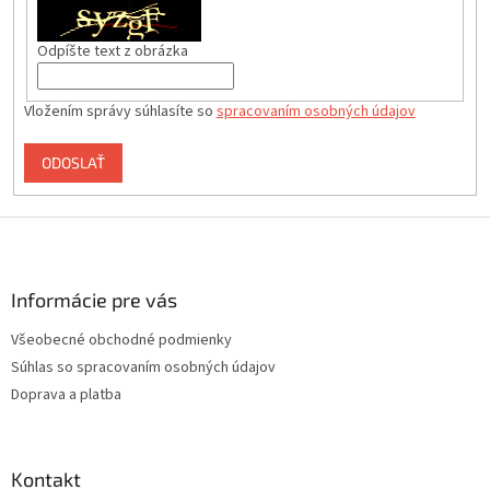
Odpíšte text z obrázka
Vložením správy súhlasíte so
spracovaním osobných údajov
ODOSLAŤ
Z
á
p
ä
Informácie pre vás
t
Všeobecné obchodné podmienky
i
Súhlas so spracovaním osobných údajov
e
Doprava a platba
Kontakt