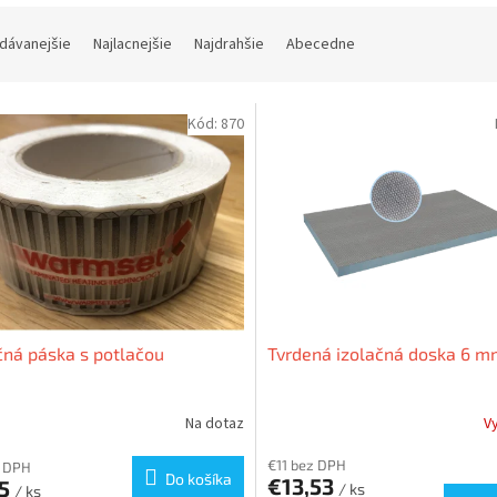
dávanejšie
Najlacnejšie
Najdrahšie
Abecedne
Kód:
870
čná páska s potlačou
Tvrdená izolačná doska 6 
Na dotaz
V
€11 bez DPH
z DPH
Do košíka
€13,53
15
/ ks
/ ks