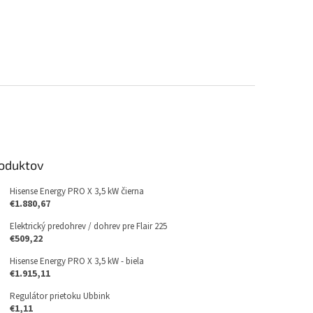
roduktov
Hisense Energy PRO X 3,5 kW čierna
€1.880,67
Elektrický predohrev / dohrev pre Flair 225
€509,22
Hisense Energy PRO X 3,5 kW - biela
€1.915,11
Regulátor prietoku Ubbink
€1,11