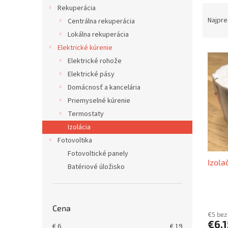
R
Rekuperácia
a
Najpre
Centrálna rekuperácia
d
Lokálna rekuperácia
e
Elektrické kúrenie
V
n
Elektrické rohože
ý
i
p
e
Elektrické pásy
i
p
Domácnosť a kancelária
s
r
Priemyselné kúrenie
p
o
Termostaty
r
d
Izolácia
o
u
Fotovoltika
d
k
u
t
Fotovoltické panely
Izola
k
o
Batériové úložisko
t
v
o
v
Cena
€5 be
€6,
€
6
€
19