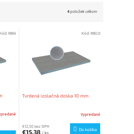
4
položiek celkom
Kód:
MB6
Kód:
MB10
mm
Tvrdená izolačná doska 10 mm
ypredané
Vypredané
€12,50 bez DPH
Do košíka
€15,38
/ ks