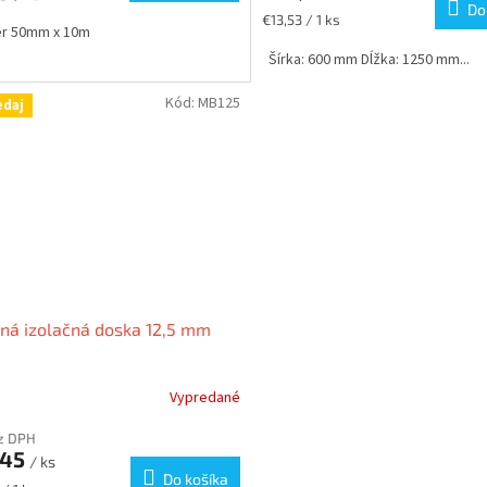
Do
Jednotková
€13,53 / 1 ks
r 50mm x 10m
cena:
Šírka: 600 mm Dĺžka: 1250 mm...
Kód:
MB125
edaj
ná izolačná doska 12,5 mm
Vypredané
z DPH
,45
/ ks
Do košíka