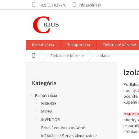
Prejsť
+421 903 826 746
info@crius.sk
na
obsah
Klimatizácia
Rekuperácia
Elektrické kúrenie
Domov
Elektrické kúrenie
Izolácia
B
Izol
o
Preskočiť
č
Kategórie
kategórie
Podlaha,
n
hodiny.
S
ý
Klimatizácia
oceníte 
p
kúpeľni 
HISENSE
a
MIDEA
n
MARMOX
e
INVENTOR
stierky 
je zaruč
l
Príslušenstvo a ostatné
hrúbkach
Inštalácia / Servis klimatizácie