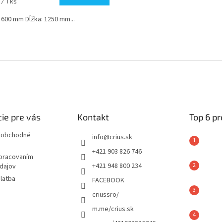
ková
/ 1 ks
 600 mm Dĺžka: 1250 mm...
O
v
l
á
d
a
c
i
ie pre vás
Kontakt
Top 6 p
e
p
 obchodné
r
info
@
crius.sk
v
+421 903 826 746
k
spracovaním
y
+421 948 800 234
dajov
v
latba
FACEBOOK
ý
p
criussro/
i
m.me/crius.sk
s
u