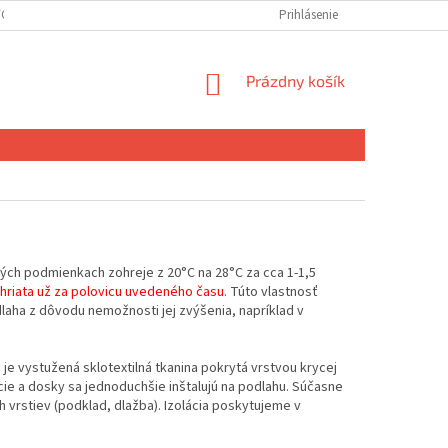
ÝCH ÚDAJOV
DOPRAVA A PLATBA
Prihlásenie
NÁKUPNÝ
Prázdny košík
KOŠÍK
dných podmienkach zohreje z 20°C na 28°C za cca 1-1,5
riata už za polovicu uvedeného času.
Túto vlastnosť
laha z dôvodu nemožnosti jej zvýšenia, napríklad v
e vystužená sklotextilná tkanina pokrytá vrstvou krycej
cie a dosky sa jednoduchšie inštalujú na podlahu. Súčasne
h vrstiev (podklad, dlažba). Izolácia poskytujeme v