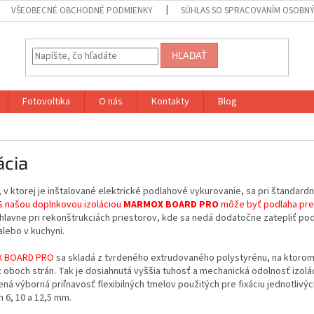
VŠEOBECNÉ OBCHODNÉ PODMIENKY
SÚHLAS SO SPRACOVANÍM OSOBN
HĽADAŤ
Fotovoltika
O nás
Kontakty
Blog
ácia
 v ktorej je inštalované elektrické podlahové vykurovanie, sa pri štandar
 našou doplnkovou izoláciou
MARMOX BOARD
PRO
môže byť podlaha preh
hlavne pri rekonštrukciách priestorov, kde sa nedá dodatočne zatepliť pod
alebo v kuchyni.
 BOARD PRO
sa skladá z tvrdeného extrudovaného polystyrénu, na ktorom j
z oboch strán. Tak je dosiahnutá vyššia tuhosť a mechanická odolnosť izolá
ená výborná priľnavosť flexibilných tmelov použitých pre fixáciu jednotlivýc
 6, 10 a 12,5 mm.