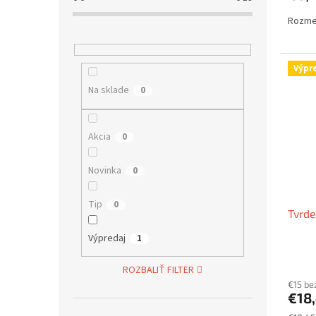
Rozme
Výpr
Na sklade
0
Akcia
0
Novinka
0
Tip
0
Tvrde
Výpredaj
1
ROZBALIŤ FILTER
€15 be
€18