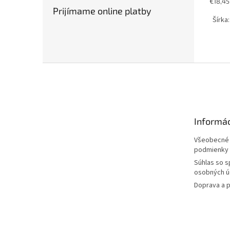
Jednot
€18,45 
Prijímame online platby
cena:
Šírka:
Z
á
p
ä
t
Informác
i
e
Všeobecné
podmienky
Súhlas so 
osobných ú
Doprava a p