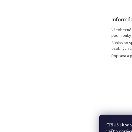
p
ä
t
Informác
i
e
Všeobecné
podmienky
Súhlas so 
osobných ú
Doprava a p
CRIUS.sk sa 
Posledn
vášho správa