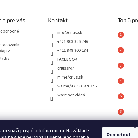
ie pre vás
Kontakt
Top 6 p
 obchodné
info
@
crius.sk
+421 903 826 746
spracovaním
+421 948 800 234
dajov
latba
FACEBOOK
criussro/
m.me/crius.sk
wa.me/421903826746
Warmset videá
vám snaží prispôsobiť na mieru. Na základe
é hodnotenie
Odmietnuť
nia na webe personalizujeme jeho obsah a