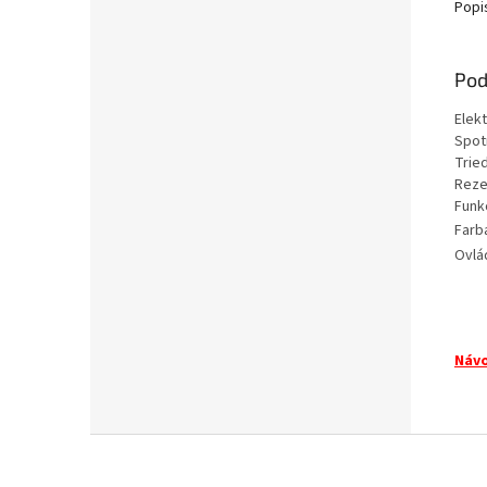
Popi
Pod
Elekt
Spot
Trie
Reze
Funk
Farb
Ovlá
Návo
Z
á