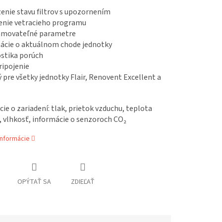
enie stavu filtrov s upozornením
renie vetracieho programu
amovateľné parametre
mácie o aktuálnom chode jednotky
ostika porúch
ripojenie
 pre všetky jednotky Flair, Renovent Excellent a
ie o zariadení: tlak, prietok vzduchu, teplota
, vlhkosť, informácie o senzoroch CO₂
informácie
OPÝTAŤ SA
ZDIEĽAŤ