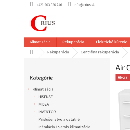
Prejsť
+421 903 826 746
info@crius.sk
na
obsah
Klimatizácia
Rekuperácia
Elektrické kúrenie
Domov
Rekuperácia
Centrálna rekuperácia
B
Air 
o
Preskočiť
č
Kategórie
kategórie
Akcia
n
ý
Klimatizácia
p
HISENSE
a
MIDEA
n
e
INVENTOR
l
Príslušenstvo a ostatné
Inštalácia / Servis klimatizácie