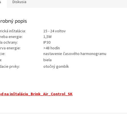
s
Diskusia
robný popis
rická inštalácia:
15 - 24 voltov
reba energie:
1,5W
da ochrany:
IP30
rva energie:
>48 hodín
cie:
nastavenie časového harmonogramu
a:
biela
dacie prvky:
otočný gombík
d na inštaláciu_Brink_Air_Control_SK