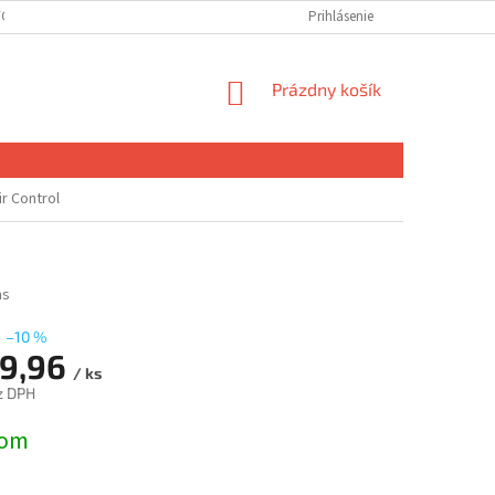
ÝCH ÚDAJOV
DOPRAVA A PLATBA
Prihlásenie
NÁKUPNÝ
Prázdny košík
KOŠÍK
ir Control
ms
–10 %
9,96
/ ks
z DPH
ová
dom