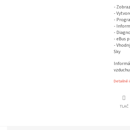
- Zobraz
- Vytvo
- Progr
- Infor
- Diagn
- eBus p
- Vhodný
Sky
Informác
vzduchu
Detailné 
TLAČ