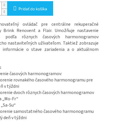
Pridať do košíka
movateľný ovládač pre centrálne rekuperačné
y Brink Renovent a Flair. Umožňuje nastavenie
ia podľa rôznych časových harmonogramov
cho nastaviteľných užívateľom. Taktiež zobrazuje
é informácie o stave zariadenia a o aktuálnom
:
venie časových harmonogramov:
tvorenie rovnakého časového harmonogramu pre
ň v týždni
tvorenie dvoch rôznych časových harmonogramov
a „Mo-Fr“
 „Sa-Su“
tvorenie samostatného časového harmonogramu
ý deň v týždni