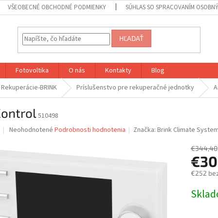
VŠEOBECNÉ OBCHODNÉ PODMIENKY
SÚHLAS SO SPRACOVANÍM OSOBN
HĽADAŤ
Fotovoltika
O nás
Kontakty
Blog
Rekuperácie-BRINK
Príslušenstvo pre rekuperačné jednotky
A
Control
510498
Priemerné
Neohodnotené
Podrobnosti hodnotenia
Značka:
Brink Climate Syste
hodnotenie
produktu
€344,40
je
€30
0,0
€252 be
z
5
Jednotk
Skla
hviezdičiek.
cena: