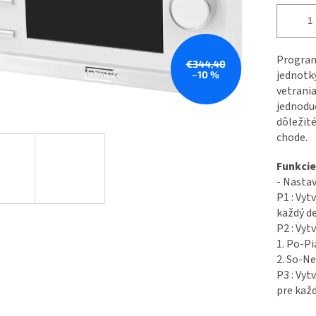
Progra
€344,40
jednotk
–10 %
vetran
jednodu
dôležit
chode.
Funkcie
- Nasta
P1 : Vy
každý de
P2 : Vy
1. Po-Pi
2. So-Ne
P3 : Vy
pre každ