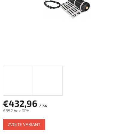
€432,96
/ ks
€352 bez DPH
Jednotková
ZVOĽTE VARIANT
cena: