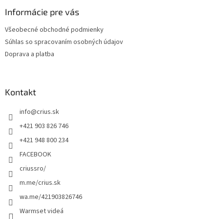
p
ä
Informácie pre vás
t
Všeobecné obchodné podmienky
i
Súhlas so spracovaním osobných údajov
e
Doprava a platba
Kontakt
info
@
crius.sk
+421 903 826 746
+421 948 800 234
FACEBOOK
criussro/
m.me/crius.sk
wa.me/421903826746
Warmset videá