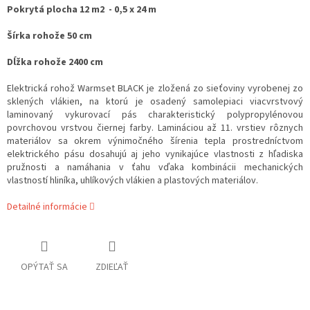
Pokrytá plocha 12 m2 - 0,5 x 24 m
Šírka rohože 50 cm
Dĺžka rohože 2400 cm
Elektrická rohož
Warmset
BLACK je zložená zo sieťoviny vyrobenej zo
sklených vlákien, na ktorú je osadený samolepiaci viacvrstvový
laminovaný vykurovací pás charakteristický polypropylénovou
povrchovou vrstvou čiernej farby.
Lamináciou až 11. vrstiev rôznych
materiálov sa okrem výnimočného šírenia tepla prostredníctvom
elektrického pásu dosahujú aj jeho vynikajúce vlastnosti z hľadiska
pružnosti a namáhania v ťahu vďaka kombinácii mechanických
vlastností hliníka, uhlíkových vlákien a plastových materiálov.
Detailné informácie
OPÝTAŤ SA
ZDIEĽAŤ