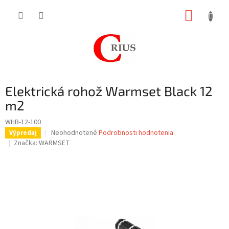
Prejsť
NÁKUP
na
obsah
KOŠÍK
Elektrická rohož Warmset Black 12
m2
WHB-12-100
Priemerné
Neohodnotené
Podrobnosti hodnotenia
Výpredaj
hodnotenie
Značka:
WARMSET
produktu
je
0,0
z
5
hviezdičiek.