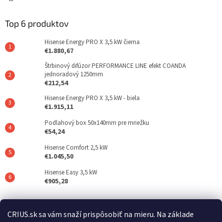
Top 6 produktov
Hisense Energy PRO X 3,5 kW čierna
€1.880,67
Štrbinový difúzor PERFORMANCE LINE efekt COANDA
jednoradový 1250mm
€212,54
Hisense Energy PRO X 3,5 kW - biela
€1.915,11
Podlahový box 50x140mm pre mriežku
€54,24
Hisense Comfort 2,5 kW
€1.045,50
Hisense Easy 3,5 kW
€905,28
Posledné hodnotenie produktov
CRIUS.sk sa vám snaží prispôsobiť na mieru. Na základe