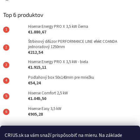
Top 6 produktov
Hisense Energy PRO X 3,5 kW čierna
€1.880,67
Štrbinový difúzor PERFORMANCE LINE efekt COANDA
jednoradový 1250mm
€212,54
Hisense Energy PRO X 3,5 kW - biela
€1.915,11
Podlahový box 50x140mm pre mriežku
€54,24
Hisense Comfort 2,5 kW
€1.045,50
Hisense Easy 3,5 kW
€905,28
Posledné hodnotenie produktov
CRIUS.sk sa vám snaží prispôsobiť na mieru. Na základe