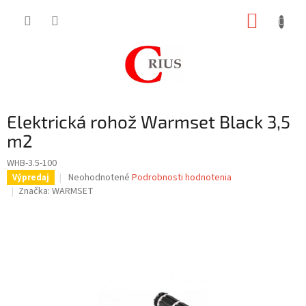
Prejsť
NÁKUP
na
obsah
KOŠÍK
Elektrická rohož Warmset Black 3,5
m2
WHB-3.5-100
Priemerné
Neohodnotené
Podrobnosti hodnotenia
Výpredaj
hodnotenie
Značka:
WARMSET
produktu
je
0,0
z
5
hviezdičiek.