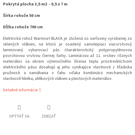
Pokrytá plocha 3,5 m2 - 0,5 x 7 m
Šírka rohože 50 cm
Dĺžka rohože 700 cm
Elektrická rohož
Warmset
BLACK je zložená zo sieťoviny vyrobenej zo
sklených vlákien, na ktorú je osadený samolepiaci viacvrstvový
laminovaný vykurovací pás charakteristický polypropylénovou
povrchovou vrstvou čiernej farby.
Lamináciou až 11. vrstiev rôznych
materiálov sa okrem výnimočného šírenia tepla prostredníctvom
elektrického pásu dosahujú aj jeho vynikajúce vlastnosti z hľadiska
pružnosti a namáhania v ťahu vďaka kombinácii mechanických
vlastností hliníka, uhlíkových vlákien a plastových materiálov.
Detailné informácie
OPÝTAŤ SA
ZDIEĽAŤ