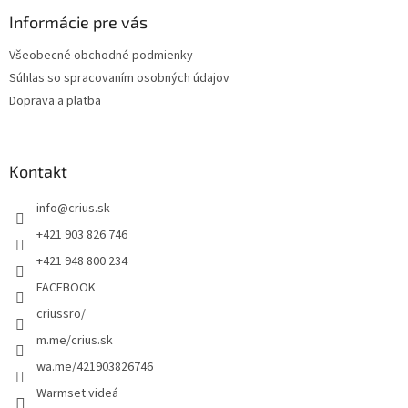
p
ä
Informácie pre vás
t
Všeobecné obchodné podmienky
i
Súhlas so spracovaním osobných údajov
e
Doprava a platba
Kontakt
info
@
crius.sk
+421 903 826 746
+421 948 800 234
FACEBOOK
criussro/
m.me/crius.sk
wa.me/421903826746
Warmset videá