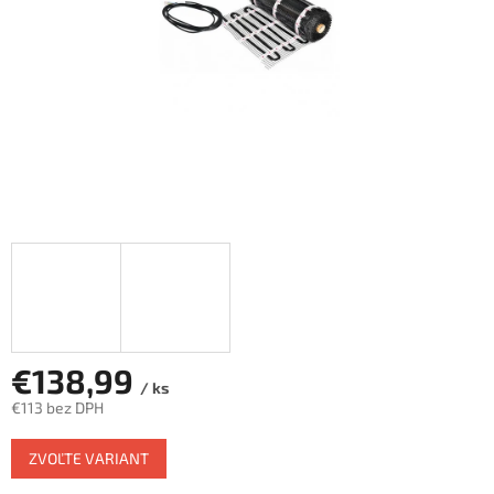
€138,99
/ ks
€113 bez DPH
Jednotková
ZVOĽTE VARIANT
cena: