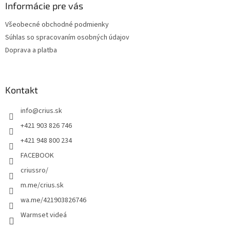
ä
Informácie pre vás
t
Všeobecné obchodné podmienky
i
Súhlas so spracovaním osobných údajov
e
Doprava a platba
Kontakt
info
@
crius.sk
+421 903 826 746
+421 948 800 234
FACEBOOK
criussro/
m.me/crius.sk
wa.me/421903826746
Warmset videá