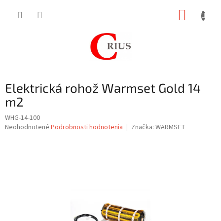
Prejsť
NÁKUP
na
obsah
KOŠÍK
Elektrická rohož Warmset Gold 14
m2
WHG-14-100
Priemerné
Neohodnotené
Podrobnosti hodnotenia
Značka:
WARMSET
hodnotenie
produktu
je
0,0
z
5
hviezdičiek.