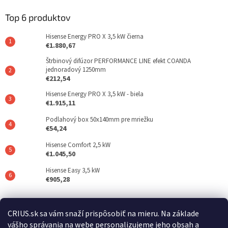
Top 6 produktov
Hisense Energy PRO X 3,5 kW čierna
€1.880,67
Štrbinový difúzor PERFORMANCE LINE efekt COANDA
jednoradový 1250mm
€212,54
Hisense Energy PRO X 3,5 kW - biela
€1.915,11
Podlahový box 50x140mm pre mriežku
€54,24
Hisense Comfort 2,5 kW
€1.045,50
Hisense Easy 3,5 kW
€905,28
Posledné hodnotenie produktov
CRIUS.sk sa vám snaží prispôsobiť na mieru. Na základe
vášho správania na webe personalizujeme jeho obsah a