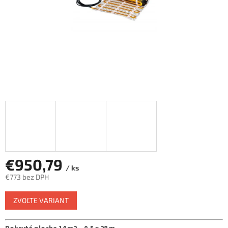
€950,79
/ ks
€773 bez DPH
Jednotková
ZVOĽTE VARIANT
cena: