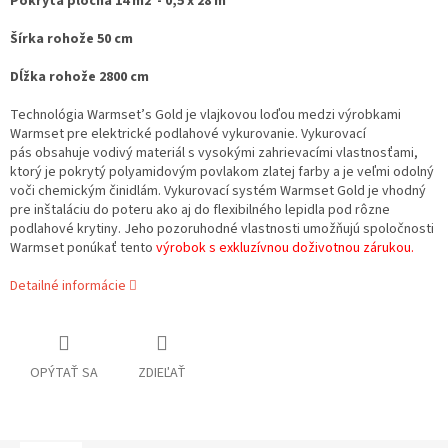
Pokrytá plocha 14 m2 - 0,5 x 28 m
Šírka rohože 50 cm
Dĺžka rohože 2800 cm
Technológia Warmset’s Gold je vlajkovou loďou medzi výrobkami
Warmset pre elektrické podlahové vykurovanie. Vykurovací
pás obsahuje vodivý materiál s vysokými zahrievacími vlastnosťami,
ktorý je pokrytý polyamidovým povlakom zlatej farby a je veľmi odolný
voči chemickým činidlám. Vykurovací systém Warmset Gold je vhodný
pre inštaláciu do poteru ako aj do flexibilného lepidla pod rôzne
podlahové krytiny. Jeho pozoruhodné vlastnosti umožňujú spoločnosti
Warmset ponúkať tento
výrobok s exkluzívnou doživotnou zárukou.
Detailné informácie
OPÝTAŤ SA
ZDIEĽAŤ