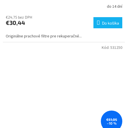
do 14 dní
€24,75 bez DPH
€30,44
Do košíka
Originálne prachové filtre pre rekuperačné...
Kód:
531250
€51,05
–10 %