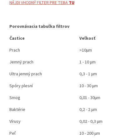
NÁJDI VHODNÝ FILTER PRE TEBA
TU
Porovnávacia tabuľka filtrov
Častice
Veľkosť
Prach
>10μm
Jemný prach
1 - 10 μm
Ultra jemný prach
0,3 - 1 μm
Spóry plesní
10 - 30 μm
Smog
0,01 - 30μm
Baktérie
0,2 - 2 μm
Vírusy
0,02 - 0,3 μm
Peľ
10 - 200 μm