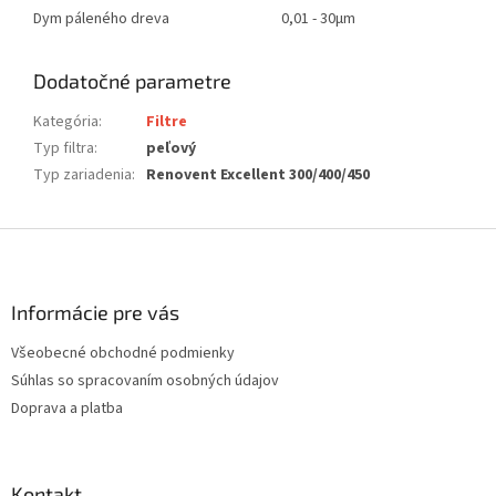
Dym páleného dreva
0,01 - 30μm
Dodatočné parametre
Kategória
:
Filtre
Typ filtra
:
peľový
Typ zariadenia
:
Renovent Excellent 300/400/450
Z
á
p
ä
Informácie pre vás
t
Všeobecné obchodné podmienky
i
Súhlas so spracovaním osobných údajov
e
Doprava a platba
Kontakt