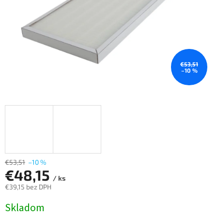
€53,51
–10 %
€53,51
–10 %
€48,15
/ ks
€39,15 bez DPH
Jednotková
Skladom
cena: