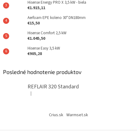
Hisense Energy PRO X 3,5 kW - biela
€1.915,11
Aerfoam EPE koleno 30° DN180mm
€15,50
Hisense Comfort 2,5 kW
€1.045,50
Hisense Easy 3,5 kW
€905,28
Posledné hodnotenie produktov
REFLAIR 320 Standard
|
Hodnotenie produktu je 5 z 5 hviezdičiek.
Crius.sk
Warmset.sk