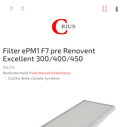
Prejsť
NÁKUP
na
obsah
KOŠÍK
Filter ePM1 F7 pre Renovent
Excellent 300/400/450
531771
Priemerné
Neohodnotené
Podrobnosti hodnotenia
hodnotenie
Značka:
Brink Climate Systems
produktu
je
0,0
z
5
hviezdičiek.