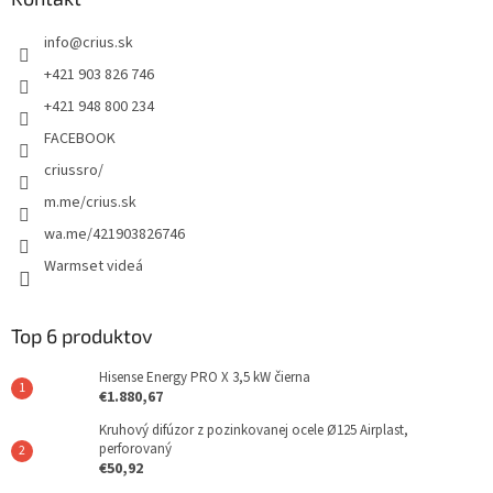
info
@
crius.sk
+421 903 826 746
+421 948 800 234
FACEBOOK
criussro/
m.me/crius.sk
wa.me/421903826746
Warmset videá
Top 6 produktov
Hisense Energy PRO X 3,5 kW čierna
€1.880,67
Kruhový difúzor z pozinkovanej ocele Ø125 Airplast,
perforovaný
€50,92