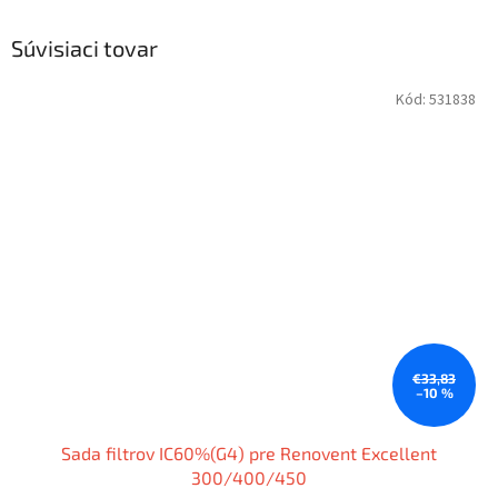
Súvisiaci tovar
Kód:
531838
€33,83
–10 %
Sada filtrov IC60%(G4) pre Renovent Excellent
300/400/450