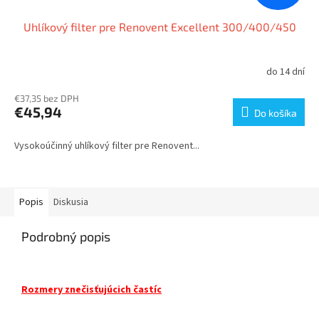
Uhlíkový filter pre Renovent Excellent 300/400/450
do 14 dní
€37,35 bez DPH
€45,94
Do košíka
Vysokoúčinný uhlíkový filter pre Renovent...
Popis
Diskusia
Podrobný popis
Rozmery znečisťujúcich častíc