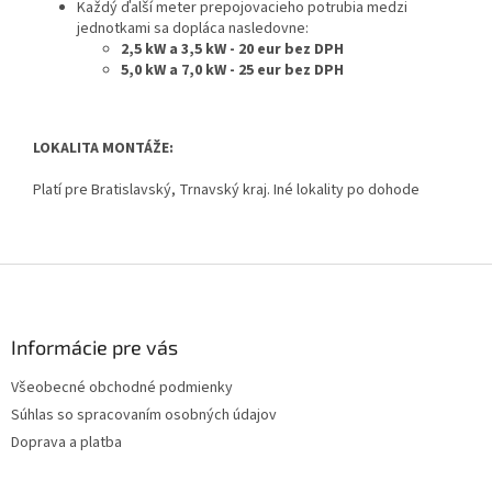
Každý ďalší meter prepojovacieho potrubia medzi
jednotkami sa dopláca nasledovne:
2,5 kW a 3,5 kW - 20 eur bez DPH
5,0 kW a 7,0 kW - 25 eur bez DPH
LOKALITA MONTÁŽE:
Platí pre Bratislavský, Trnavský kraj. Iné lokality po dohode
Z
á
p
ä
Informácie pre vás
t
Všeobecné obchodné podmienky
i
Súhlas so spracovaním osobných údajov
e
Doprava a platba