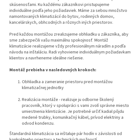
skúsenosťami. Ku každému zákazníkovi pristupujeme
individuálne podľa jeho požiadaviek. Máme za sebou množstvo
namontovaných klimatizácií do bytov, rodinných domov,
kancelárskych, obhcodných a rôznych iných priestorov.
Pred každou montážou zrealizujeme obhliadku u zákazníka, aby
sme zabezpečili vašu maximálnu spokojnosť Montáž
klimatizácie realizujeme vždy profesionálnym náradím a podľa
návodu na inštaláciu. Radi vyhovieme individuálnym požiadavkam
klientov a navrheneme ideálne riešenie.
Montáž prebieha v nasledovných krokoch:
Obhliadka a zameranie priestoru pred montážou
klimatizačnej jednotky
Realizácia montáže - realizuje ju odborne školený
pracovník, ktorý v spolupráci s vami zvolí správne miesto
umiestnenia klimtizácie. Je potrebné určiť kadial pôjdu
medené trubky, komunikačný kábel, prívod elektriny a
odvod kondenzu.
Štandardná klimatizácia sa inštaluje pár hodín v závislosti od
konkrétneho priestoru a technických možností.