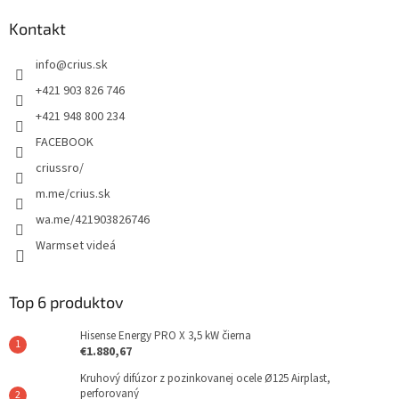
Kontakt
info
@
crius.sk
+421 903 826 746
+421 948 800 234
FACEBOOK
criussro/
m.me/crius.sk
wa.me/421903826746
Warmset videá
Top 6 produktov
Hisense Energy PRO X 3,5 kW čierna
€1.880,67
Kruhový difúzor z pozinkovanej ocele Ø125 Airplast,
perforovaný