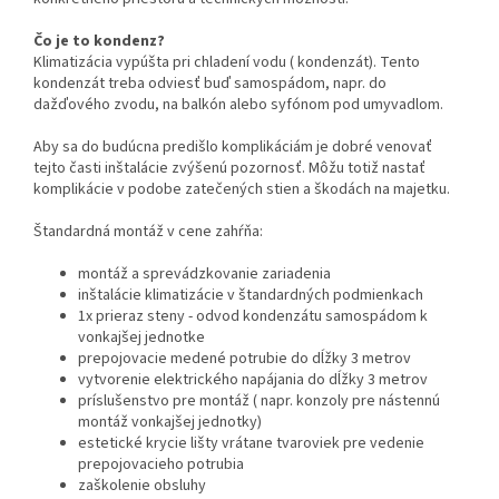
Čo je to kondenz?
Klimatizácia vypúšta pri chladení vodu ( kondenzát). Tento
kondenzát treba odviesť buď samospádom, napr. do
dažďového zvodu, na balkón alebo syfónom pod umyvadlom.
Aby sa do budúcna predišlo komplikáciám je dobré venovať
tejto časti inštalácie zvýšenú pozornosť. Môžu totiž nastať
komplikácie v podobe zatečených stien a škodách na majetku.
Štandardná montáž v cene zahŕňa:
montáž a sprevádzkovanie zariadenia
inštalácie klimatizácie v štandardných podmienkach
1x prieraz steny - odvod kondenzátu samospádom k
vonkajšej jednotke
prepojovacie medené potrubie do dĺžky 3 metrov
vytvorenie elektrického napájania do dĺžky 3 metrov
príslušenstvo pre montáž ( napr. konzoly pre nástennú
montáž vonkajšej jednotky)
estetické krycie lišty vrátane tvaroviek pre vedenie
prepojovacieho potrubia
zaškolenie obsluhy