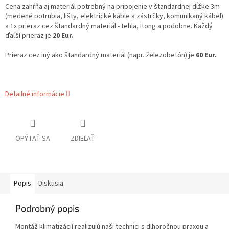
Cena zahŕňa aj materiál potrebný na pripojenie v štandardnej dĺžke 3m
(medené potrubia, lišty, elektrické káble a zástrčky, komunikaný kábel)
a 1x prieraz cez štandardný materiál - tehla, Itong a podobne. Každý
ďaľší prieraz je
20 Eur.
Prieraz cez iný ako štandardný materiál (napr. železobetón) je
60 Eur.
Detailné informácie
OPÝTAŤ SA
ZDIEĽAŤ
Popis
Diskusia
Podrobný popis
Montáž klimatizácií realizujú naši technici s dlhoročnou praxou a