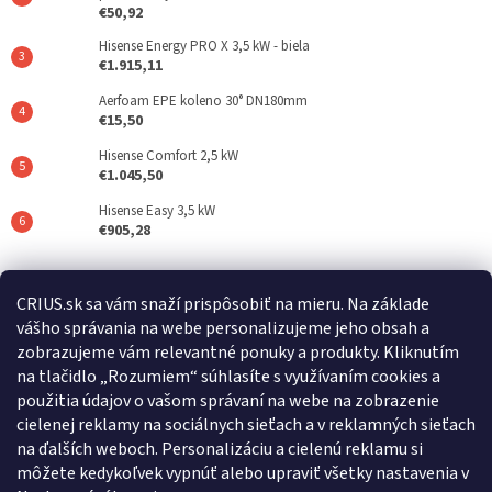
€50,92
Hisense Energy PRO X 3,5 kW - biela
€1.915,11
Aerfoam EPE koleno 30° DN180mm
€15,50
Hisense Comfort 2,5 kW
€1.045,50
Hisense Easy 3,5 kW
€905,28
Posledné hodnotenie produktov
CRIUS.sk sa vám snaží prispôsobiť na mieru. Na základe
vášho správania na webe personalizujeme jeho obsah a
REFLAIR 320 Standard
zobrazujeme vám relevantné ponuky a produkty. Kliknutím
|
na tlačidlo „Rozumiem“ súhlasíte s využívaním cookies a
Hodnotenie produktu je 5 z 5 hviezdičiek.
použitia údajov o vašom správaní na webe na zobrazenie
cielenej reklamy na sociálnych sieťach a v reklamných sieťach
na ďalších weboch. Personalizáciu a cielenú reklamu si
Crius.sk
Warmset.sk
môžete kedykoľvek vypnúť alebo upraviť všetky nastavenia v