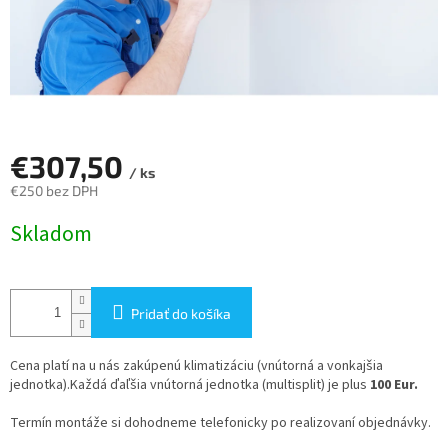
€307,50
/ ks
€250 bez DPH
Jednotková
Skladom
cena:
Pridať do košíka
Cena platí na u nás zakúpenú klimatizáciu (vnútorná a vonkajšia
jednotka).
Každá ďaľšia vnútorná jednotka (multisplit) je plus
100 Eur.
Termín montáže si dohodneme telefonicky po realizovaní objednávky.