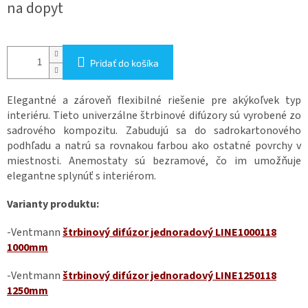
na dopyt
cena:
Pridať do košíka
Elegantné a zároveň flexibilné riešenie pre akýkoľvek typ
interiéru. Tieto univerzálne štrbinové difúzory sú vyrobené zo
sadrového kompozitu. Zabudujú sa do sadrokartonového
podhľadu a natrú sa rovnakou farbou ako ostatné povrchy v
miestnosti. Anemostaty sú bezramové, čo im umožňuje
elegantne splynúť s interiérom.
Varianty produktu:
-Ventmann
štrbinový difúzor jednoradový LINE1000118
1000mm
-Ventmann
štrbinový difúzor jednoradový LINE1250118
1250mm