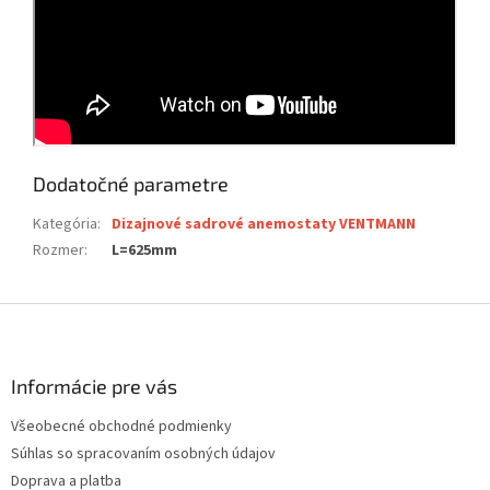
Dodatočné parametre
Kategória
:
Dizajnové sadrové anemostaty VENTMANN
Rozmer
:
L=625mm
Z
á
p
ä
Informácie pre vás
t
Všeobecné obchodné podmienky
i
Súhlas so spracovaním osobných údajov
e
Doprava a platba