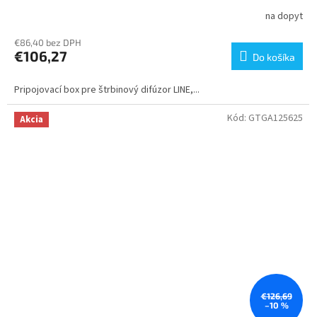
na dopyt
€86,40 bez DPH
€106,27
Do košíka
Pripojovací box pre štrbinový difúzor LINE,...
Kód:
GTGA125625
Akcia
€126,69
–10 %