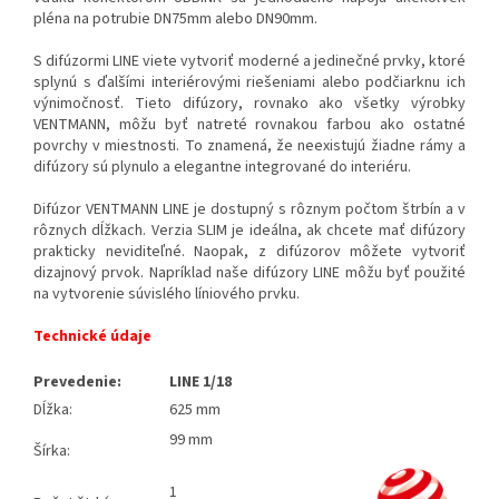
pléna na potrubie DN75mm alebo DN90mm.
S difúzormi LINE viete vytvoriť moderné a jedinečné prvky, ktoré
splynú s ďalšími interiérovými riešeniami alebo podčiarknu ich
výnimočnosť. Tieto difúzory, rovnako ako všetky výrobky
VENTMANN, môžu byť natreté rovnakou farbou ako ostatné
povrchy v miestnosti. To znamená, že neexistujú žiadne rámy a
difúzory sú plynulo a elegantne integrované do interiéru.
Difúzor VENTMANN LINE je dostupný s rôznym počtom štrbín a v
rôznych dĺžkach. Verzia SLIM je ideálna, ak chcete mať difúzory
prakticky neviditeľné. Naopak, z difúzorov môžete vytvoriť
dizajnový prvok. Napríklad naše difúzory LINE môžu byť použité
na vytvorenie súvislého líniového prvku.
Technické údaje
Prevedenie:
LINE 1/18
Dĺžka:
625 mm
99 mm
Šírka:
1