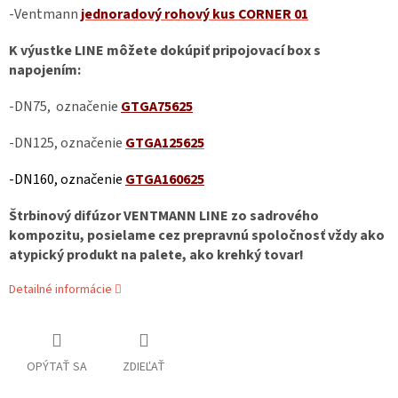
-Ventmann
jednoradový rohový kus CORNER 01
K výustke LINE môžete dokúpiť pripojovací box s
napojením:
-
DN75, označenie
GTGA75625
-
DN125, označenie
GTGA125625
-
DN160, označenie
GTGA160625
Štrbinový difúzor VENTMANN LINE zo sadrového
kompozitu, posielame cez prepravnú spoločnosť vždy ako
atypický produkt na palete, ako krehký tovar!
Detailné informácie
OPÝTAŤ SA
ZDIEĽAŤ