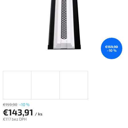
€159,90
–10 %
€159,90
–10 %
€143,91
/ ks
€117 bez DPH
Jednotková