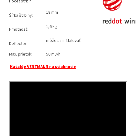
Počet štrbín:
18 mm
Šírka štrbiny:
1,6 kg
Hmotnosť:
môže sa inštalovať
Deflector:
Max. prietok:
50 m3/h
Katalóg VENTMANN na stiahnutie