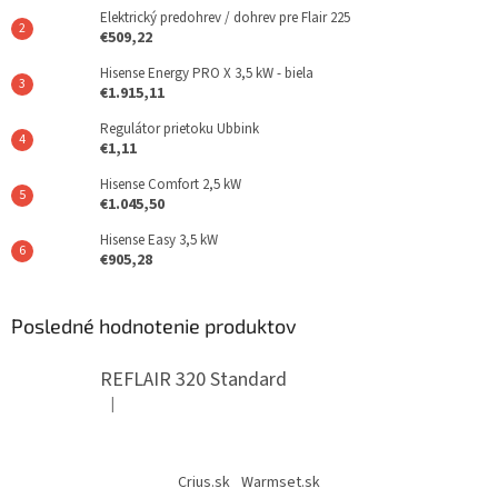
Elektrický predohrev / dohrev pre Flair 225
€509,22
Hisense Energy PRO X 3,5 kW - biela
€1.915,11
Regulátor prietoku Ubbink
€1,11
Hisense Comfort 2,5 kW
€1.045,50
Hisense Easy 3,5 kW
€905,28
Posledné hodnotenie produktov
REFLAIR 320 Standard
|
Hodnotenie produktu je 5 z 5 hviezdičiek.
Crius.sk
Warmset.sk