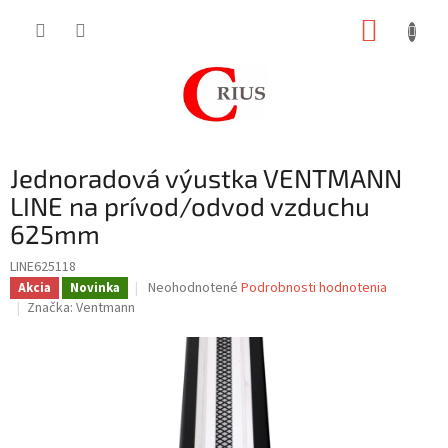
Prejsť
NÁKUP
na
obsah
KOŠÍK
Jednoradová výustka VENTMANN
LINE na prívod/odvod vzduchu
625mm
LINE625118
Priemerné
Neohodnotené
Podrobnosti hodnotenia
Akcia
Novinka
hodnotenie
Značka:
Ventmann
produktu
je
0,0
z
5
hviezdičiek.