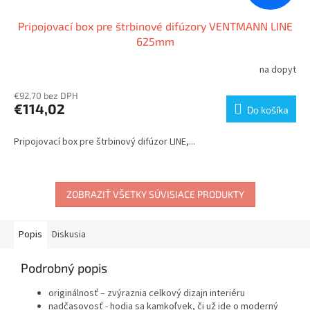
Pripojovací box pre štrbinové difúzory VENTMANN LINE
625mm
na dopyt
€92,70 bez DPH
€114,02
Do košíka
Pripojovací box pre štrbinový difúzor LINE,...
ZOBRAZIŤ VŠETKY SÚVISIACE PRODUKTY
Popis
Diskusia
Podrobný popis
originálnosť – zvýraznia celkový dizajn interiéru
nadčasovosť - hodia sa kamkoľvek, či už ide o moderný