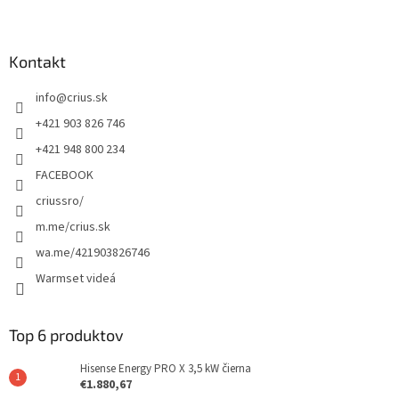
Kontakt
info
@
crius.sk
+421 903 826 746
+421 948 800 234
FACEBOOK
criussro/
m.me/crius.sk
wa.me/421903826746
Warmset videá
Top 6 produktov
Hisense Energy PRO X 3,5 kW čierna
€1.880,67