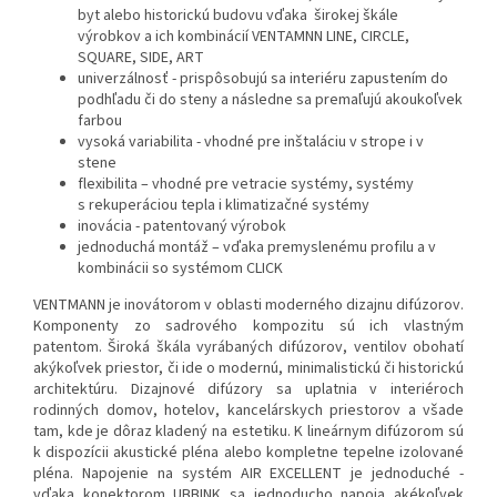
byt alebo historickú budovu vďaka širokej škále
výrobkov a ich kombinácií VENTAMNN LINE, CIRCLE,
SQUARE, SIDE, ART
univerzálnosť - prispôsobujú sa interiéru zapustením do
podhľadu či do steny a následne sa premaľujú akoukoľvek
farbou
vysoká variabilita - vhodné pre inštaláciu v strope i v
stene
flexibilita – vhodné pre vetracie systémy, systémy
s rekuperáciou tepla i klimatizačné systémy
inovácia - patentovaný výrobok
jednoduchá montáž – vďaka premyslenému profilu a v
kombinácii so systémom CLICK
VENTMANN je inovátorom v oblasti moderného dizajnu difúzorov.
Komponenty zo sadrového kompozitu sú ich vlastným
patentom. Široká škála vyrábaných difúzorov, ventilov obohatí
akýkoľvek priestor, či ide o modernú, minimalistickú či historickú
architektúru. Dizajnové difúzory sa uplatnia v interiéroch
rodinných domov, hotelov, kancelárskych priestorov a všade
tam, kde je dôraz kladený na estetiku. K lineárnym difúzorom sú
k dispozícii akustické pléna alebo kompletne tepelne izolované
pléna. Napojenie na systém AIR EXCELLENT je jednoduché -
vďaka konektorom UBBINK sa jednoducho napoja akékoľvek