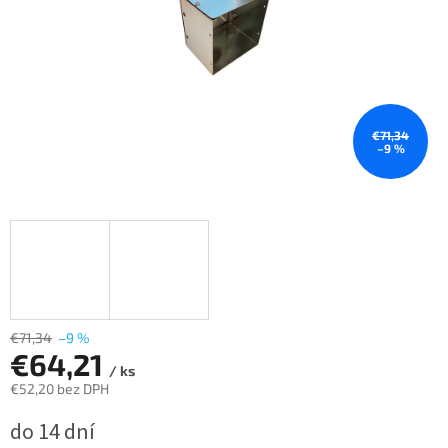
€71,34
–9 %
€71,34
–9 %
€64,21
/ ks
€52,20 bez DPH
Jednotková
do 14 dní
cena: