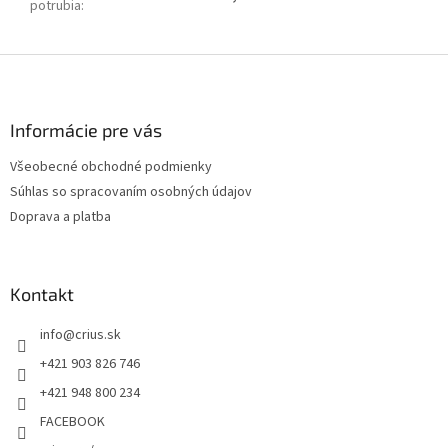
potrubia
:
Z
á
p
ä
Informácie pre vás
t
Všeobecné obchodné podmienky
i
Súhlas so spracovaním osobných údajov
e
Doprava a platba
Kontakt
info
@
crius.sk
+421 903 826 746
+421 948 800 234
FACEBOOK