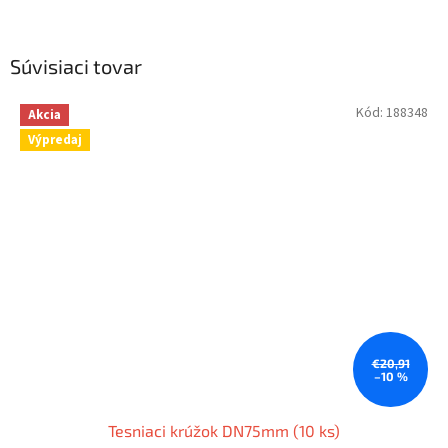
Súvisiaci tovar
Kód:
188348
Akcia
Výpredaj
€20,91
–10 %
Tesniaci krúžok DN75mm (10 ks)