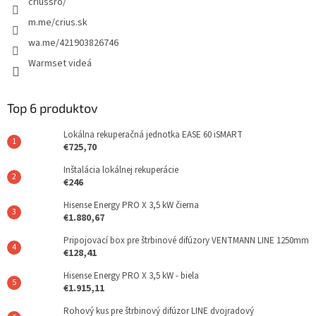
criussro/
m.me/crius.sk
wa.me/421903826746
Warmset videá
Top 6 produktov
Lokálna rekuperačná jednotka EASE 60 iSMART
€725,70
Inštalácia lokálnej rekuperácie
€246
Hisense Energy PRO X 3,5 kW čierna
€1.880,67
Pripojovací box pre štrbinové difúzory VENTMANN LINE 1250mm
€128,41
Hisense Energy PRO X 3,5 kW - biela
€1.915,11
Rohový kus pre štrbinový difúzor LINE dvojradový