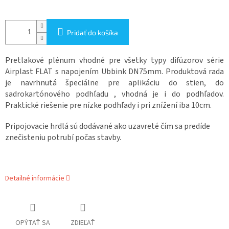
Pridať do košíka
Pretlakové plénum vhodné pre všetky typy difúzorov série
Airplast FLAT s napojením Ubbink DN75mm. Produktová rada
je navrhnutá špeciálne pre aplikáciu do stien, do
sadrokartónového podhľadu , vhodná je i do podhľadov.
Praktické riešenie pre nízke podhľady i pri znížení iba 10cm.
Pripojovacie hrdlá sú dodávané ako uzavreté čím sa predíde
znečisteniu potrubí počas stavby.
Detailné informácie
OPÝTAŤ SA
ZDIEĽAŤ