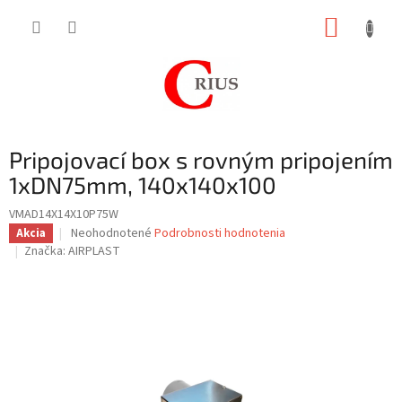
Prejsť
NÁKUP
na
obsah
KOŠÍK
Pripojovací box s rovným pripojením
1xDN75mm, 140x140x100
VMAD14X14X10P75W
Priemerné
Neohodnotené
Podrobnosti hodnotenia
Akcia
hodnotenie
Značka:
AIRPLAST
produktu
je
0,0
z
5
hviezdičiek.