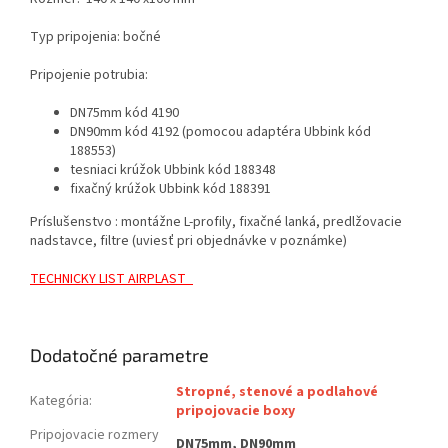
Typ pripojenia: bočné
Pripojenie potrubia:
DN75mm kód 4190
DN90mm kód 4192 (pomocou adaptéra Ubbink kód
188553)
tesniaci krúžok Ubbink kód 188348
fixačný krúžok Ubbink kód 188391
Príslušenstvo : montážne L-profily, fixačné lanká, predlžovacie
nadstavce, filtre (uviesť pri objednávke v poznámke)
TECHNICKY LIST AIRPLAST_
Dodatočné parametre
Stropné, stenové a podlahové
Kategória
:
pripojovacie boxy
Pripojovacie rozmery
DN75mm, DN90mm