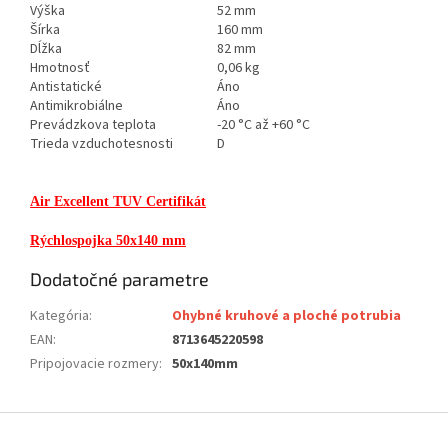
Výška
52 mm
Šírka
160 mm
Dĺžka
82 mm
Hmotnosť
0,06 kg
Antistatické
Áno
Antimikrobiálne
Áno
Prevádzkova teplota
-20 °C až +60 °C
Trieda vzduchotesnosti
D
Air Excellent TUV Certifikát
Rýchlospojka 50x140 mm
Dodatočné parametre
Kategória
:
Ohybné kruhové a ploché potrubia
EAN
:
8713645220598
Pripojovacie rozmery
:
50x140mm
Z
á