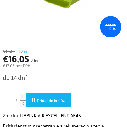
€17,84
–10 %
€17,84
–10 %
€16,05
/ ks
€13,05 bez DPH
Jednotková
do 14 dní
cena:
Pridať do košíka
Značka: UBBINK AIR EXCELLENT AE45
Príslušenstvo pre vetranie s rekuperáciou tepla