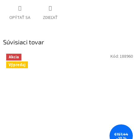
OPÝTAŤ SA
ZDIEĽAŤ
Súvisiaci tovar
Kód:
188960
Akcia
Výpredaj
€157,44
–10 %