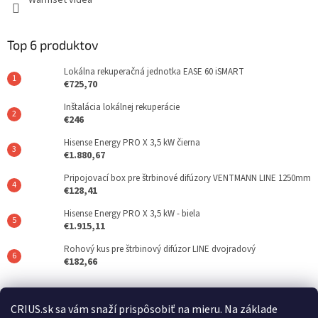
Warmset videá
Top 6 produktov
Lokálna rekuperačná jednotka EASE 60 iSMART
€725,70
Inštalácia lokálnej rekuperácie
€246
Hisense Energy PRO X 3,5 kW čierna
€1.880,67
Pripojovací box pre štrbinové difúzory VENTMANN LINE 1250mm
€128,41
Hisense Energy PRO X 3,5 kW - biela
€1.915,11
Rohový kus pre štrbinový difúzor LINE dvojradový
€182,66
Posledné hodnotenie produktov
CRIUS.sk sa vám snaží prispôsobiť na mieru. Na základe