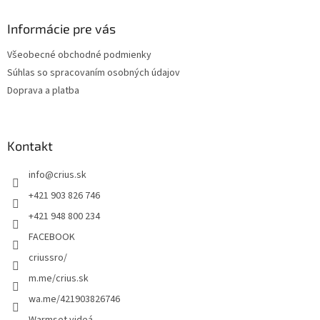
p
ä
Informácie pre vás
t
Všeobecné obchodné podmienky
i
Súhlas so spracovaním osobných údajov
e
Doprava a platba
Kontakt
info
@
crius.sk
+421 903 826 746
+421 948 800 234
FACEBOOK
criussro/
m.me/crius.sk
wa.me/421903826746