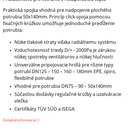
Praktická spojka vhodná pre nadpojenie plochého
potrubia 50x140mm. Princíp click-spoja pomocou
fixačných krúžkov umožňuje jednoduché predĺženie
potrubia.
Nízke tlakové straty vďaka radiálnemu systému
Vzduchotesnosť triedy D/+ - 2000Pa je zárukou
nízkej spotreby ventilátorov a nízkej hlučnosti
Univerzálne pripojovacie hrdlá pre rôzne typy
potrubí DN125 – 150 – 160 – 180mm EPE, spiro,
flexibilné potrubie
Vhodné pre potrubia DN75 – 90 – 50x140mm
Súčasťou dodávky regulačné krúžky a uzatváracie
viečka
Certifikáty TÜV SÜD a ISEGA
Detailné informácie