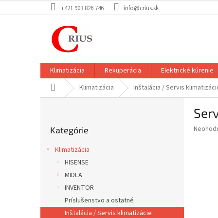
Prejsť
+421 903 826 746
info@crius.sk
na
obsah
Klimatizácia
Rekuperácia
Elektrické kúrenie
Domov
Klimatizácia
Inštalácia / Servis klimatizáci
B
Serv
o
Preskočiť
č
Priemer
Neohod
Kategórie
kategórie
n
hodnote
ý
produkt
Klimatizácia
p
je
HISENSE
0,0
a
z
MIDEA
n
5
e
INVENTOR
hviezdič
l
Príslušenstvo a ostatné
Inštalácia / Servis klimatizácie