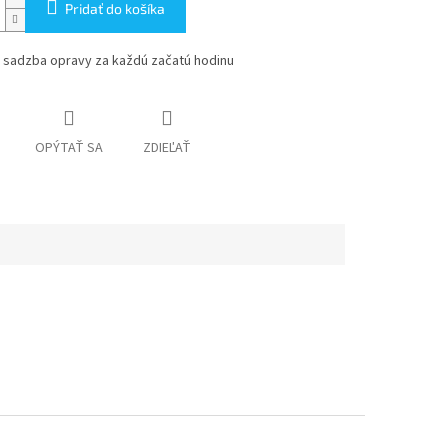
Pridať do košíka
 sadzba opravy za každú začatú hodinu
OPÝTAŤ SA
ZDIEĽAŤ