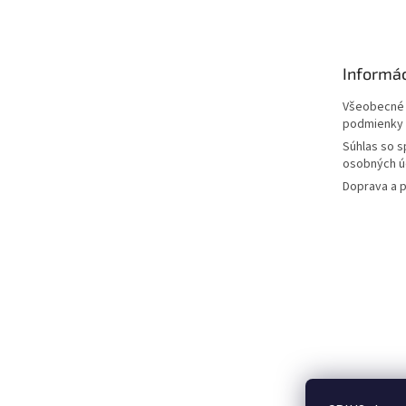
p
ä
t
Informác
i
e
Všeobecné
podmienky
Súhlas so 
osobných ú
Doprava a p