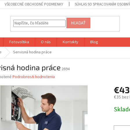
VŠEOBECNÉ OBCHODNÉ PODMIENKY
SÚHLAS SO SPRACOVANÍM OSOBN
HĽADAŤ
Fotovoltika
O nás
Kontakty
Blog
e
Servisná hodina práce
isná hodina práce
2694
né
notené
Podrobnosti hodnotenia
nie
€43
u
€35 bez
Jednotk
Skla
cena:
iek.