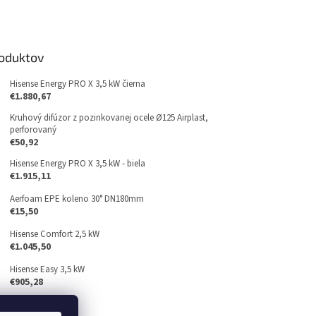
roduktov
Hisense Energy PRO X 3,5 kW čierna
€1.880,67
Kruhový difúzor z pozinkovanej ocele Ø125 Airplast,
perforovaný
€50,92
Hisense Energy PRO X 3,5 kW - biela
€1.915,11
Aerfoam EPE koleno 30° DN180mm
€15,50
Hisense Comfort 2,5 kW
€1.045,50
Hisense Easy 3,5 kW
€905,28