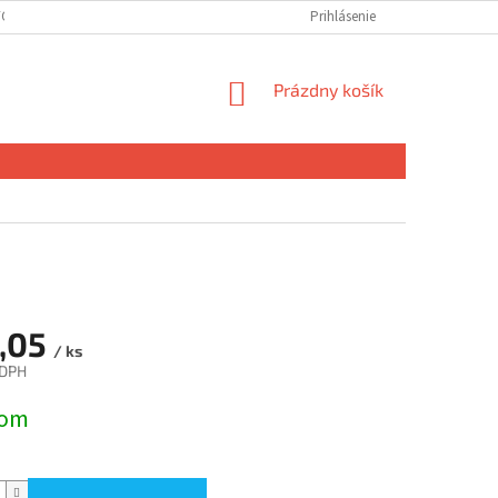
ÝCH ÚDAJOV
DOPRAVA A PLATBA
Prihlásenie
NÁKUPNÝ
Prázdny košík
KOŠÍK
,05
/ ks
 DPH
ová
dom