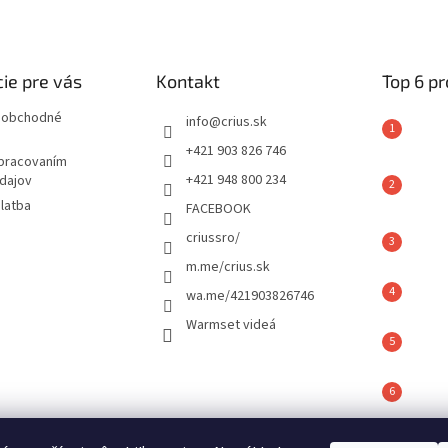
ie pre vás
Kontakt
Top 6 p
 obchodné
info
@
crius.sk
+421 903 826 746
spracovaním
+421 948 800 234
dajov
latba
FACEBOOK
criussro/
m.me/crius.sk
wa.me/421903826746
Warmset videá