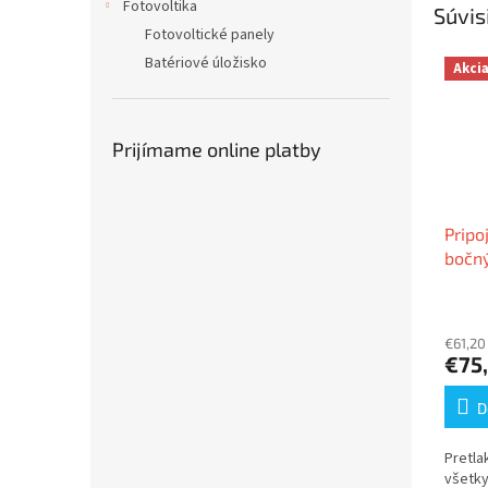
Fotovoltika
Súvis
Fotovoltické panely
Batériové úložisko
Akci
Prijímame online platby
Pripo
bočn
prip
200x
€61,20
€75
D
Pretla
všetky 