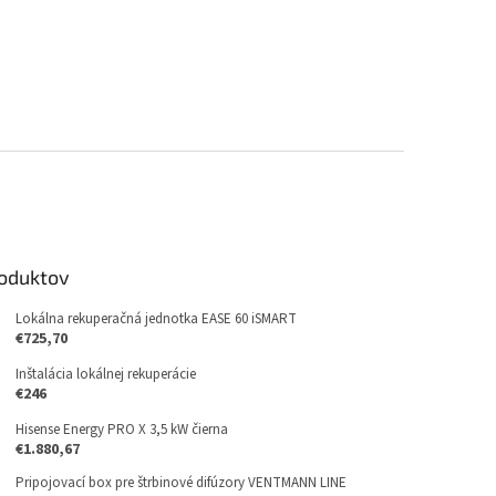
roduktov
Lokálna rekuperačná jednotka EASE 60 iSMART
€725,70
Inštalácia lokálnej rekuperácie
€246
Hisense Energy PRO X 3,5 kW čierna
€1.880,67
Pripojovací box pre štrbinové difúzory VENTMANN LINE