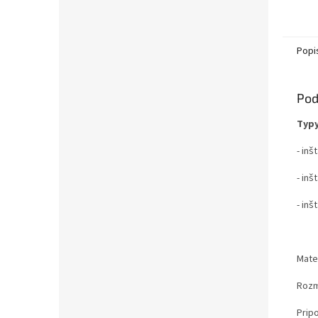
Popi
Pod
Typy
- inš
- inš
- inš
Mater
Rozm
Pripo