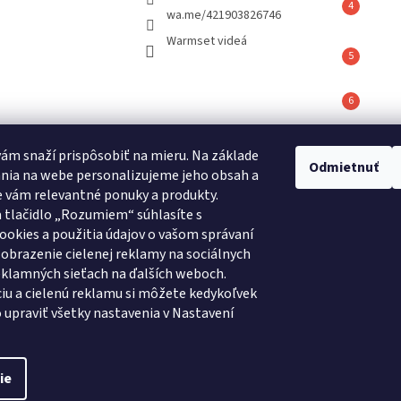
wa.me/421903826746
Warmset videá
vám snaží prispôsobiť na mieru. Na základe
é hodnotenie
Odmietnuť
nia na webe personalizujeme jeho obsah a
ov
 vám relevantné ponuky a produkty.
 tlačidlo „Rozumiem“ súhlasíte s
REFLAIR 320 Standard
ookies a použitia údajov o vašom správaní
|
Hodnotenie produktu je 5 z 5 hviezdičiek.
obrazenie cielenej reklamy na sociálnych
reklamných sieťach na ďalších weboch.
iu a cielenú reklamu si môžete kedykoľvek
Crius.sk
Warmset.sk
 upraviť všetky nastavenia v Nastavení
ie