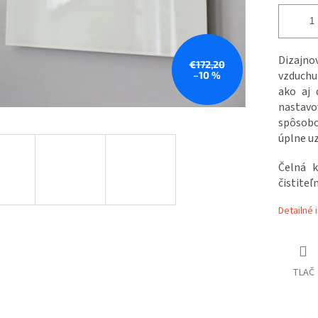
Dizajno
€172,20
vzduchu 
–10 %
ako aj 
nastavo
spôsob
úplne uz
Čelná k
čistiteľn
Detailné 
TLAČ