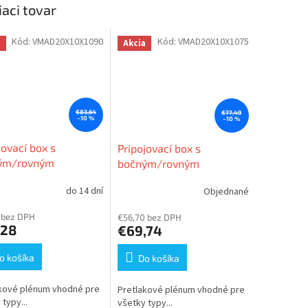
iaci tovar
Kód:
VMAD20X10X1090
Kód:
VMAD20X10X1075
a
Akcia
€83,64
€77,49
–10 %
–10 %
jovací box s
Pripojovací box s
ým/rovným
bočným/rovným
ojením 1xDN90mm,
pripojením 1xDN75mm,
do 14 dní
Objednané
100x100
200x100x100
 bez DPH
€56,70 bez DPH
,28
€69,74
o košíka
Do košíka
kové plénum vhodné pre
Pretlakové plénum vhodné pre
typy...
všetky typy...