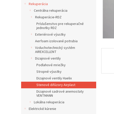
Rekuperácia
Centrálna rekuperácia
Rekuperácie-RDZ
Príslušenstvo pre rekuperačné
jednotky RDZ
Exteriérové výustky
Aerfoam izolované potrubia
Vzduchotechnický systém
AIREXCELLENT
Dizajnové ventily
Podlahové mriežky
Stropné výustky
Dizajnové ventily Haelix
Stenové difúzory Airplast
Dizajnové sadrové anemostaty
VENTMANN
Lokálna rekuperácia
Elektrické kúrenie