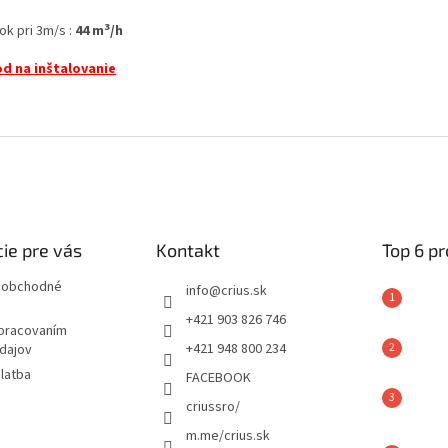
3
ok pri 3m/s :
44 m
/h
d na inštalovanie
ie pre vás
Kontakt
Top 6 p
 obchodné
info
@
crius.sk
+421 903 826 746
spracovaním
+421 948 800 234
dajov
latba
FACEBOOK
criussro/
m.me/crius.sk