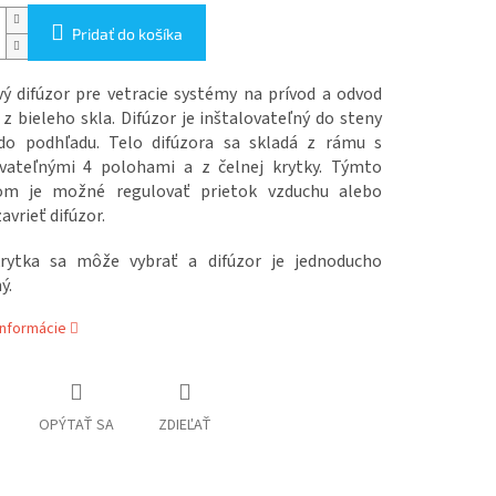
Pridať do košíka
vý difúzor pre vetracie systémy na prívod a odvod
z bieleho skla. Difúzor je inštalovateľný do steny
do podhľadu. Telo difúzora sa skladá z rámu s
vateľnými 4 polohami a z čelnej krytky. Týmto
om je možné regulovať prietok vzduchu alebo
avrieť difúzor.
rytka sa môže vybrať a difúzor je jednoducho
ý.
informácie
OPÝTAŤ SA
ZDIEĽAŤ