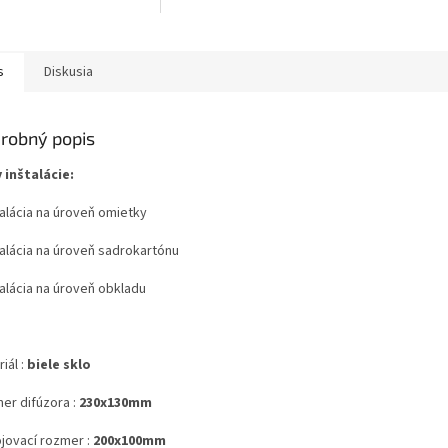
s
Diskusia
robný popis
 inštalácie:
talácia na úroveň omietky
talácia na úroveň sadrokartónu
talácia na úroveň obkladu
iál :
biele sklo
er difúzora :
230
x130mm
jovací rozmer :
2
00x100mm