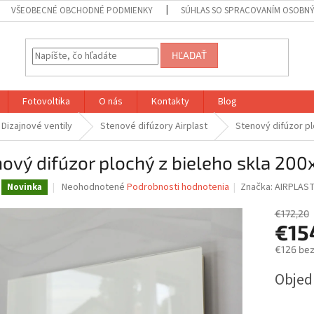
VŠEOBECNÉ OBCHODNÉ PODMIENKY
SÚHLAS SO SPRACOVANÍM OSOBN
HĽADAŤ
Fotovoltika
O nás
Kontakty
Blog
Dizajnové ventily
Stenové difúzory Airplast
Stenový difúzor pl
ový difúzor plochý z bieleho skla 200
Priemerné
Neohodnotené
Podrobnosti hodnotenia
Značka:
AIRPLAS
Novinka
hodnotenie
produktu
€172,20
je
€15
0,0
€126 be
z
5
Jednotk
Obje
hviezdičiek.
cena: