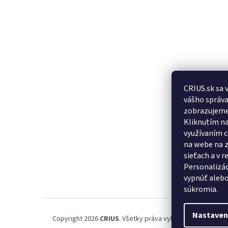
CRIUS.sk sa 
Posledn
vášho správa
produkt
zobrazujeme
Kliknutím na
využívaním c
na webe na z
sieťach a v 
Personalizác
vypnúť alebo
súkromia.
Nastaven
Copyright 2026
CRIUS
. Všetky práva vyhradené.