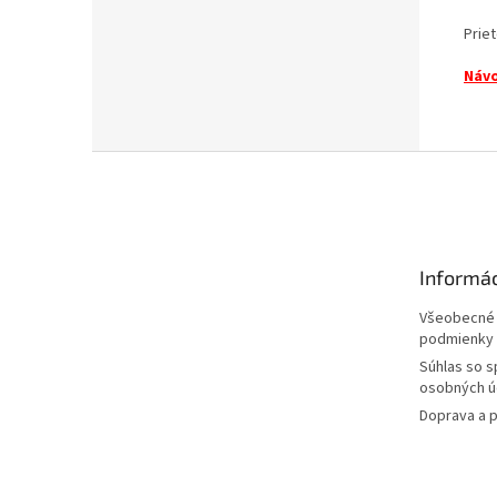
Priet
Návo
Z
á
p
ä
t
Informác
i
e
Všeobecné
podmienky
Súhlas so 
osobných ú
Doprava a p