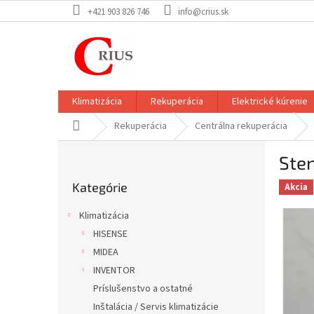
Prejsť
+421 903 826 746
info@crius.sk
na
obsah
Klimatizácia
Rekuperácia
Elektrické kúrenie
Domov
Rekuperácia
Centrálna rekuperácia
B
Sten
o
Preskočiť
č
Kategórie
kategórie
Akcia
n
ý
Klimatizácia
p
HISENSE
a
MIDEA
n
e
INVENTOR
l
Príslušenstvo a ostatné
Inštalácia / Servis klimatizácie