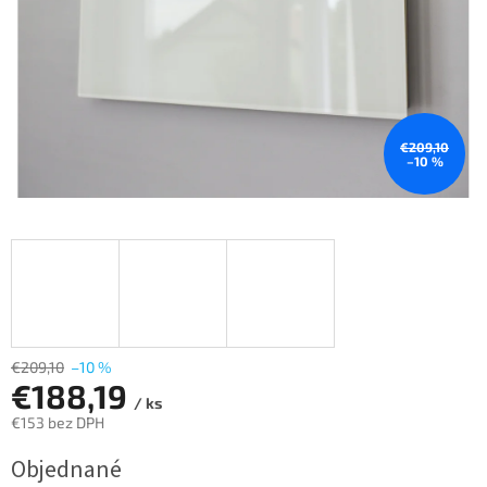
€209,10
–10 %
€209,10
–10 %
€188,19
/ ks
€153 bez DPH
Jednotková
Objednané
cena: