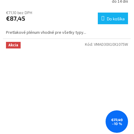
do 14 dní
€71,10 bez DPH
€87,45
Do košíka
Pretlakové plénum vhodné pre všetky typy...
Kód:
VMAD30X10X1075W
Akcia
€77,49
–10 %