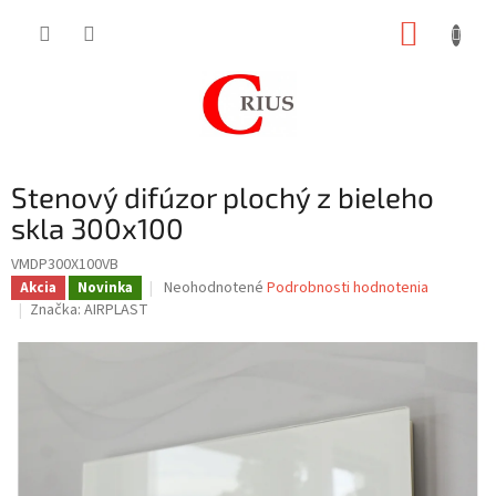
Prejsť
NÁKUP
na
obsah
KOŠÍK
Stenový difúzor plochý z bieleho
skla 300x100
VMDP300X100VB
Priemerné
Neohodnotené
Podrobnosti hodnotenia
Akcia
Novinka
hodnotenie
Značka:
AIRPLAST
produktu
je
0,0
z
5
hviezdičiek.