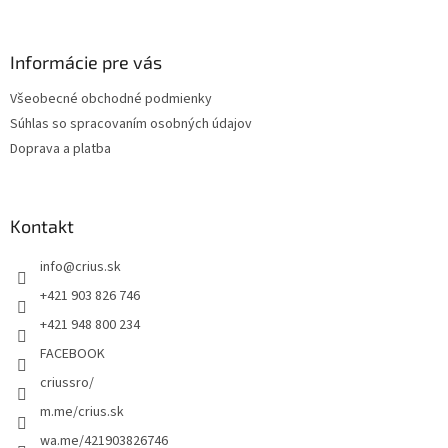
á
p
ä
Informácie pre vás
t
Všeobecné obchodné podmienky
i
Súhlas so spracovaním osobných údajov
e
Doprava a platba
Kontakt
info
@
crius.sk
+421 903 826 746
+421 948 800 234
FACEBOOK
criussro/
m.me/crius.sk
wa.me/421903826746