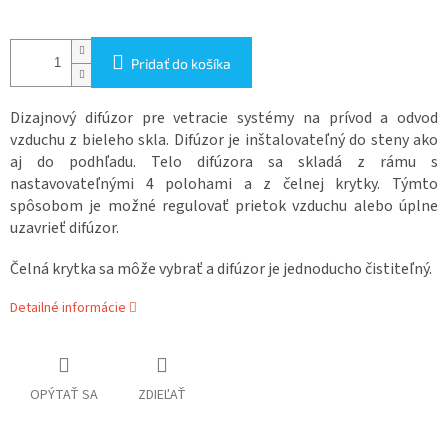
Pridať do košíka
Dizajnový difúzor pre vetracie systémy na prívod a odvod
vzduchu z bieleho skla. Difúzor je inštalovateľný do steny ako
aj do podhľadu. Telo difúzora sa skladá z rámu s
nastavovateľnými 4 polohami a z čelnej krytky. Týmto
spôsobom je možné regulovať prietok vzduchu alebo úplne
uzavrieť difúzor.
Čelná krytka sa môže vybrať a difúzor je jednoducho čistiteľný.
Detailné informácie
OPÝTAŤ SA
ZDIEĽAŤ