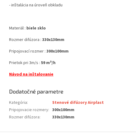
- inštalácia na úroveň obkladu
Materiál :
biele sklo
Rozmer difúzora :
330
x130mm
Pripojovací rozmer :
3
00x100mm
3
Prietok pri 3m/s :
59 m
/h
Návod na inštalovanie
Dodatočné parametre
Kategória
:
Stenové difúzory Airplast
Pripojovacie rozmery
:
300x100mm
Rozmer difúzora
:
330x130mm
Z