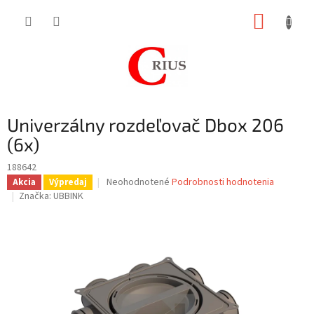
Prejsť
NÁKUP
na
obsah
KOŠÍK
Univerzálny rozdeľovač Dbox 206
(6x)
188642
Priemerné
Neohodnotené
Podrobnosti hodnotenia
Akcia
Výpredaj
hodnotenie
Značka:
UBBINK
produktu
je
0,0
z
5
hviezdičiek.