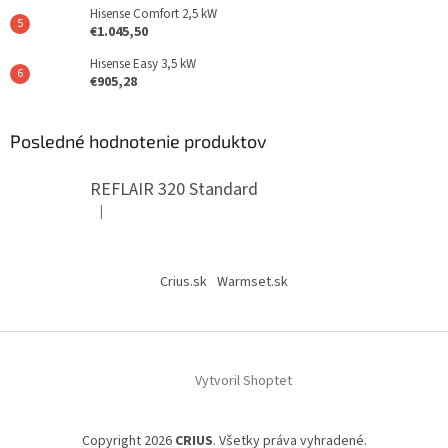
Hisense Comfort 2,5 kW
€1.045,50
Hisense Easy 3,5 kW
€905,28
Posledné hodnotenie produktov
REFLAIR 320 Standard
|
Hodnotenie produktu je 5 z 5 hviezdičiek.
Crius.sk
Warmset.sk
Vytvoril Shoptet
Copyright 2026
CRIUS
. Všetky práva vyhradené.