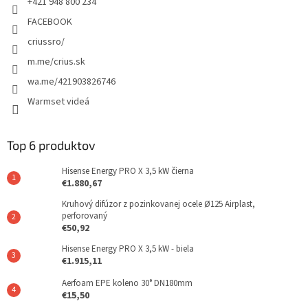
+421 948 800 234
FACEBOOK
criussro/
m.me/crius.sk
wa.me/421903826746
Warmset videá
Top 6 produktov
Hisense Energy PRO X 3,5 kW čierna
€1.880,67
Kruhový difúzor z pozinkovanej ocele Ø125 Airplast,
perforovaný
€50,92
Hisense Energy PRO X 3,5 kW - biela
€1.915,11
Aerfoam EPE koleno 30° DN180mm
€15,50