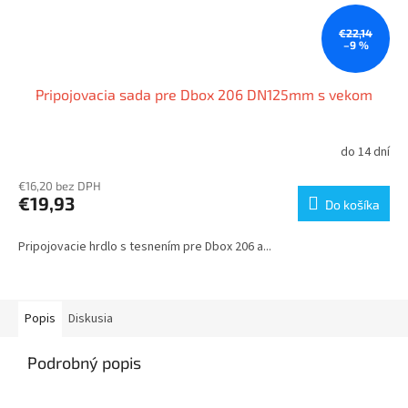
€22,14
–9 %
Pripojovacia sada pre Dbox 206 DN125mm s vekom
do 14 dní
€16,20 bez DPH
€19,93
Do košíka
Pripojovacie hrdlo s tesnením pre Dbox 206 a...
Popis
Diskusia
Podrobný popis