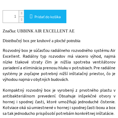
Pridať do košíka
Značka: UBBINK AIR EXCELLENT AE
Distribučný box pre kruhové a ploché potrubia
Rozvodný box je súčasťou radiálneho rozvodného systému Air
Excellent. Radiálny typ rozvodov má viacero výhod, najmä
nízke tlakové straty čím je nižšia spotreba ventilátorov
zariadení a eliminácia prenosu hluku v potrubiach. Pre radiálne
systémy je zvyčajne potrebný nižší inštalačný priestor, čo je
výhodou najmä v obytných budovách.
Kompaktný rozvodný box je vyrobený z prvotného plastu v
antibakteriálnom prevedení. Obsahuje inšpekčné otvory v
hornej i spodnej časti, ktoré umožňujú jednoduché čistenie.
Kotviace oká sú umiestnené v hornej i spodnej časti boxu a box
sa tak jednoducho prispôsobí potrebám konkrétnej inštalácie.