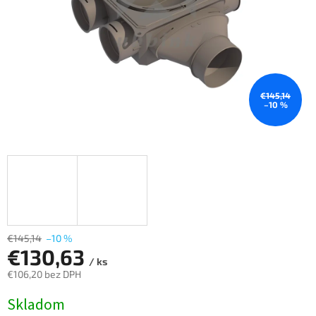
€145,14
–10 %
€145,14
–10 %
€130,63
/ ks
€106,20 bez DPH
Jednotková
Skladom
cena: