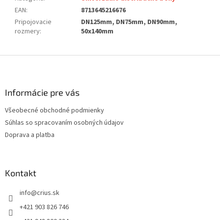
EAN
:
8713645216676
Pripojovacie
DN125mm, DN75mm, DN90mm,
rozmery
:
50x140mm
Z
á
p
ä
Informácie pre vás
t
Všeobecné obchodné podmienky
i
Súhlas so spracovaním osobných údajov
e
Doprava a platba
Kontakt
info
@
crius.sk
+421 903 826 746