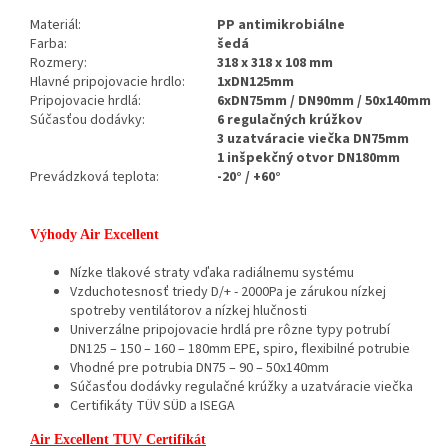
Materiál:
PP antimikrobiálne
Farba:
šedá
Rozmery:
318 x 318 x 108 mm
Hlavné pripojovacie hrdlo:
1xDN125mm
Pripojovacie hrdlá:
6xDN75mm / DN90mm / 50x140mm
Súčasťou dodávky:
6 regulačných krúžkov
3 uzatváracie viečka DN75mm
1 inšpekčný otvor DN180mm
Prevádzková teplota:
-20° / +60°
Výhody Air Excellent
Nízke tlakové straty vďaka radiálnemu systému
Vzduchotesnosť triedy D/+ - 2000Pa je zárukou nízkej
spotreby ventilátorov a nízkej hlučnosti
Univerzálne pripojovacie hrdlá pre rôzne typy potrubí
DN125 – 150 – 160 – 180mm EPE, spiro, flexibilné potrubie
Vhodné pre potrubia DN75 – 90 – 50x140mm
Súčasťou dodávky regulačné krúžky a uzatváracie viečka
Certifikáty TÜV SÜD a ISEGA
Air Excellent TUV Certifikát