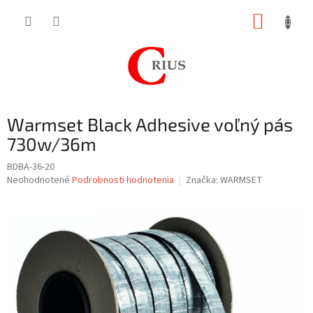
Prejsť
NÁKUP
na
obsah
KOŠÍK
Warmset Black Adhesive voľný pás
730w/36m
BDBA-36-20
Priemerné
Neohodnotené
Podrobnosti hodnotenia
Značka:
WARMSET
hodnotenie
produktu
je
0,0
z
5
hviezdičiek.