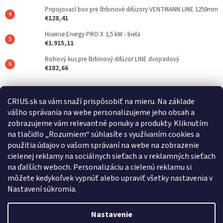
Pripojovací box pre štrbinové difúzory VENTMANN LINE 1250mm
€128,41
Hisense Energy PRO X 3,5 kW - biela
€1.915,11
Rohový kus pre štrbinový difúzor LINE dvojradový
€182,66
Posledné hodnotenie produktov
CRIUS.sk sa vám snaží prispôsobiť na mieru. Na základe
vášho správania na webe personalizujeme jeho obsah a
REFLAIR 320 Standard
zobrazujeme vám relevantné ponuky a produkty. Kliknutím
|
na tlačidlo „Rozumiem“ súhlasíte s využívaním cookies a
Hodnotenie produktu je 5 z 5 hviezdičiek.
použitia údajov o vašom správaní na webe na zobrazenie
cielenej reklamy na sociálnych sieťach a v reklamných sieťach
na ďalších weboch. Personalizáciu a cielenú reklamu si
Crius.sk
Warmset.sk
môžete kedykoľvek vypnúť alebo upraviť všetky nastavenia v
Nastavení súkromia.
Nastavenie
Vytvoril Shoptet