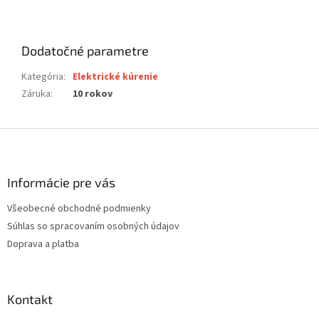
Dodatočné parametre
Kategória
:
Elektrické kúrenie
Záruka
:
10 rokov
Z
á
p
ä
Informácie pre vás
t
Všeobecné obchodné podmienky
i
Súhlas so spracovaním osobných údajov
e
Doprava a platba
Kontakt