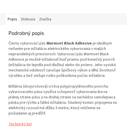
Popis
Diskusia
Značka
Podrobný popis
Čierny vykurovací pás
Warmset Black
Adhesive
je ideálnym
riešením pre inštaláciu elektrického vykurovania v malých
nepravidelných priestoroch. Vykurovací pás Warmset Black
Adhesive je možné inštalovať buď priamo pod konečný povrch
(inštalácia do lepidla pod dlažbu) alebo do poteru. Jeho vysoká
mechanická odolnosť zaručuje špičkový výkon a dlhú životnosť
výrobku a tiež znižuje riziko poškodenia počas inštalácie.
Bifilárna (dvojvrstvová) vrstva polypropylénového povrchu
vykurovacieho pásu využíva schopnosť vykurovania iba na
jednej strane pásu a na druhej strane sa nachádza samolepiaca
páska pre rýchlu a ľahkú inštaláciu. Studený koniec pripojenia na
elektrický rozvod má dĺžku 3 metre, ktorý môžeme na
požiadanie aj predĺžiť.
Technický list