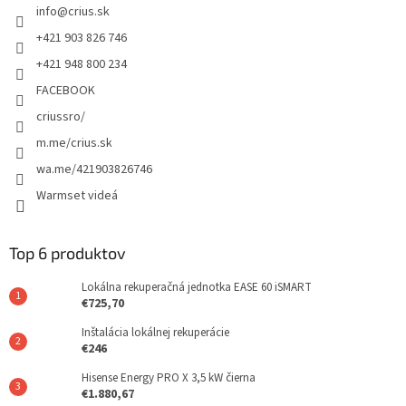
info
@
crius.sk
+421 903 826 746
+421 948 800 234
FACEBOOK
criussro/
m.me/crius.sk
wa.me/421903826746
Warmset videá
Top 6 produktov
Lokálna rekuperačná jednotka EASE 60 iSMART
€725,70
Inštalácia lokálnej rekuperácie
€246
Hisense Energy PRO X 3,5 kW čierna
€1.880,67