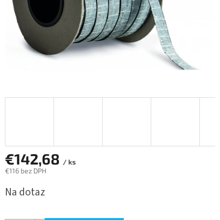
€142,68
/ ks
€116 bez DPH
Jednotková
Na dotaz
cena: