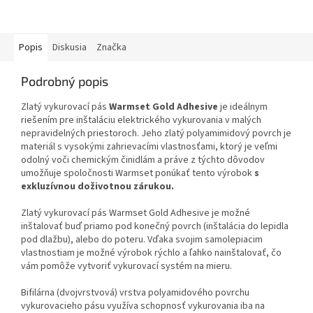
Popis
Diskusia
Značka
Podrobný popis
Zlatý vykurovací pás
Warmset Gold Adhesive
je ideálnym
riešením pre inštaláciu elektrického vykurovania v malých
nepravidelných priestoroch. Jeho zlatý polyamimidový povrch je
materiál s vysokými zahrievacími vlastnosťami, ktorý je veľmi
odolný voči chemickým činidlám a práve z týchto dôvodov
umožňuje spoločnosti Warmset ponúkať tento výrobok
s
exkluzívnou doživotnou zárukou.
Zlatý vykurovací pás Warmset Gold Adhesive je možné
inštalovať buď priamo pod konečný povrch (inštalácia do lepidla
pod dlažbu), alebo do poteru. Vďaka svojim samolepiacim
vlastnostiam je možné výrobok rýchlo a ľahko nainštalovať, čo
vám pomôže vytvoriť vykurovací systém na mieru.
Bifilárna (dvojvrstvová) vrstva polyamidového povrchu
vykurovacieho pásu využíva schopnosť vykurovania iba na