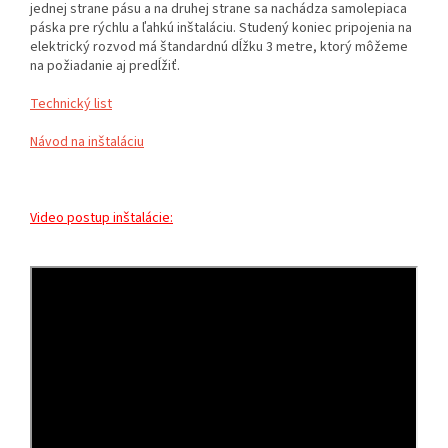
jednej strane pásu a na druhej strane sa nachádza samolepiaca
páska pre rýchlu a ľahkú inštaláciu. Studený koniec pripojenia na
elektrický rozvod má štandardnú dĺžku 3 metre, ktorý môžeme
na požiadanie aj predĺžiť.
Technický list
Návod na inštaláciu
Video postup inštalácie: