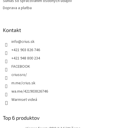
Súhlas so spracovaním osobných údajov
e
Doprava a platba
Kontakt
info
@
crius.sk
+421 903 826 746
+421 948 800 234
FACEBOOK
criussro/
m.me/crius.sk
wa.me/421903826746
Warmset videá
Top 6 produktov