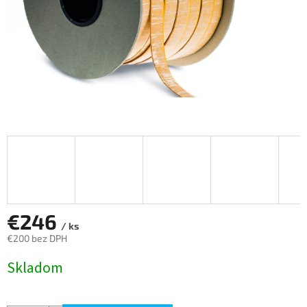
€246
/ ks
€200 bez DPH
Jednotková
Skladom
cena: