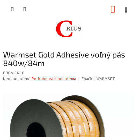
Prejsť
NÁKUP
na
obsah
KOŠÍK
Warmset Gold Adhesive voľný pás
840w/84m
BDGA-84-10
Priemerné
Neohodnotené
Podrobnosti hodnotenia
Značka:
WARMSET
hodnotenie
produktu
je
0,0
z
5
hviezdičiek.