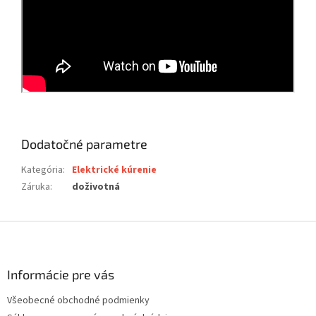
Dodatočné parametre
Kategória
:
Elektrické kúrenie
Záruka
:
doživotná
Z
á
p
ä
Informácie pre vás
t
Všeobecné obchodné podmienky
i