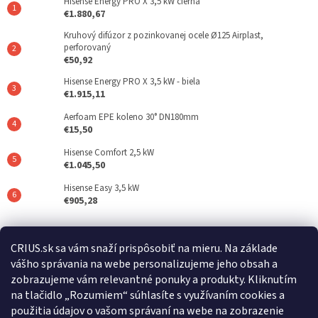
Hisense Energy PRO X 3,5 kW čierna
€1.880,67
Kruhový difúzor z pozinkovanej ocele Ø125 Airplast,
perforovaný
€50,92
Hisense Energy PRO X 3,5 kW - biela
€1.915,11
Aerfoam EPE koleno 30° DN180mm
€15,50
Hisense Comfort 2,5 kW
€1.045,50
Hisense Easy 3,5 kW
€905,28
Posledné hodnotenie produktov
CRIUS.sk sa vám snaží prispôsobiť na mieru. Na základe
vášho správania na webe personalizujeme jeho obsah a
REFLAIR 320 Standard
zobrazujeme vám relevantné ponuky a produkty. Kliknutím
|
na tlačidlo „Rozumiem“ súhlasíte s využívaním cookies a
Hodnotenie produktu je 5 z 5 hviezdičiek.
použitia údajov o vašom správaní na webe na zobrazenie