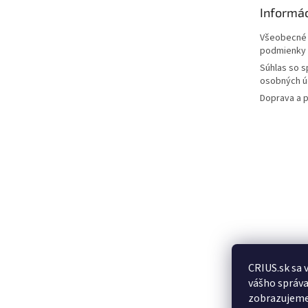
t
Informác
i
e
Všeobecné
podmienky
Súhlas so 
osobných ú
Doprava a p
CRIUS.sk sa 
Posledn
vášho správa
produkt
zobrazujeme