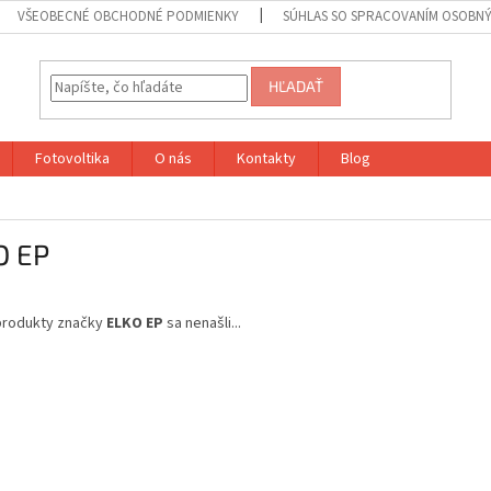
VŠEOBECNÉ OBCHODNÉ PODMIENKY
SÚHLAS SO SPRACOVANÍM OSOBN
HĽADAŤ
Fotovoltika
O nás
Kontakty
Blog
O EP
produkty značky
ELKO EP
sa nenašli...