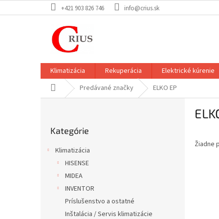
Prejsť
+421 903 826 746
info@crius.sk
na
obsah
Klimatizácia
Rekuperácia
Elektrické kúrenie
Domov
Predávané značky
ELKO EP
B
ELK
o
Preskočiť
č
Kategórie
kategórie
n
Žiadne 
ý
Klimatizácia
p
HISENSE
a
MIDEA
n
e
INVENTOR
l
Príslušenstvo a ostatné
Inštalácia / Servis klimatizácie