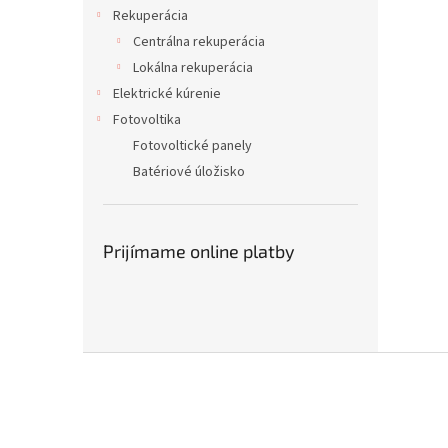
Rekuperácia
Centrálna rekuperácia
Lokálna rekuperácia
Elektrické kúrenie
Fotovoltika
Fotovoltické panely
Batériové úložisko
Prijímame online platby
Z
á
p
ä