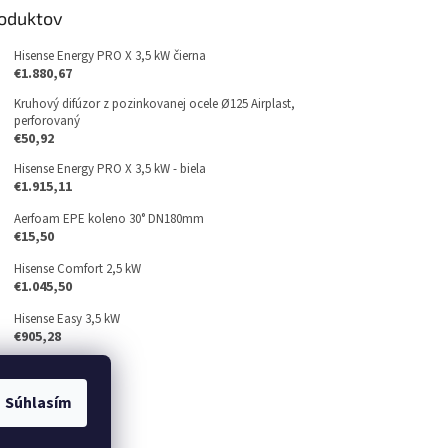
roduktov
Hisense Energy PRO X 3,5 kW čierna
€1.880,67
Kruhový difúzor z pozinkovanej ocele Ø125 Airplast,
perforovaný
€50,92
Hisense Energy PRO X 3,5 kW - biela
€1.915,11
Aerfoam EPE koleno 30° DN180mm
€15,50
Hisense Comfort 2,5 kW
€1.045,50
Hisense Easy 3,5 kW
€905,28
Súhlasím