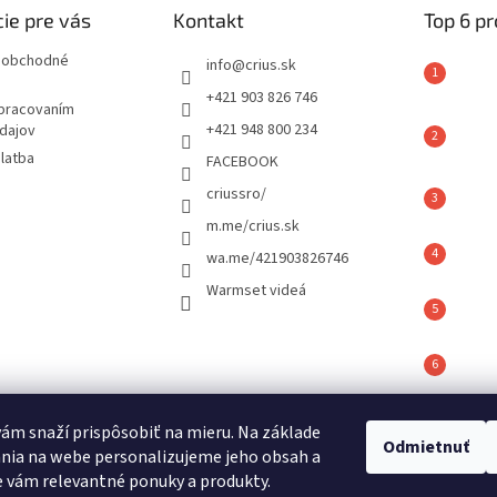
ie pre vás
Kontakt
Top 6 p
 obchodné
info
@
crius.sk
+421 903 826 746
spracovaním
+421 948 800 234
dajov
latba
FACEBOOK
criussro/
m.me/crius.sk
wa.me/421903826746
Warmset videá
vám snaží prispôsobiť na mieru. Na základe
é hodnotenie
Odmietnuť
nia na webe personalizujeme jeho obsah a
ov
 vám relevantné ponuky a produkty.