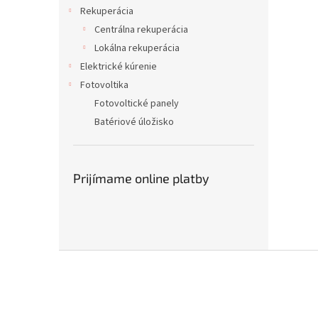
Rekuperácia
Centrálna rekuperácia
Lokálna rekuperácia
Elektrické kúrenie
Fotovoltika
Fotovoltické panely
Batériové úložisko
Prijímame online platby
Z
á
p
ä