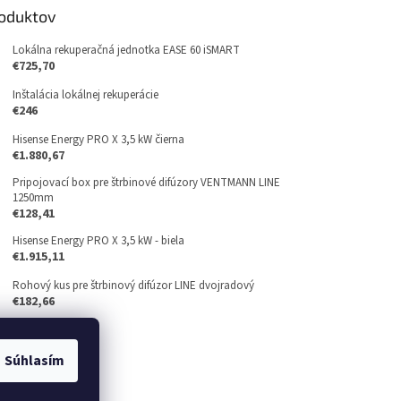
roduktov
Lokálna rekuperačná jednotka EASE 60 iSMART
€725,70
Inštalácia lokálnej rekuperácie
€246
Hisense Energy PRO X 3,5 kW čierna
€1.880,67
Pripojovací box pre štrbinové difúzory VENTMANN LINE
1250mm
€128,41
Hisense Energy PRO X 3,5 kW - biela
€1.915,11
Rohový kus pre štrbinový difúzor LINE dvojradový
€182,66
Súhlasím