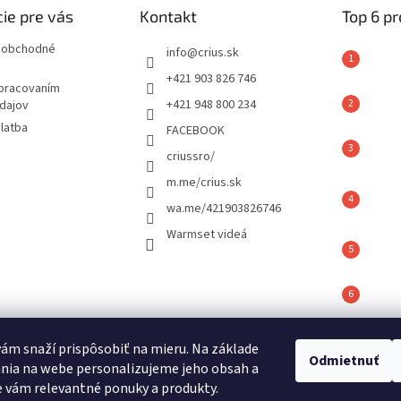
ie pre vás
Kontakt
Top 6 p
 obchodné
info
@
crius.sk
+421 903 826 746
spracovaním
+421 948 800 234
dajov
latba
FACEBOOK
criussro/
m.me/crius.sk
wa.me/421903826746
Warmset videá
vám snaží prispôsobiť na mieru. Na základe
é hodnotenie
Odmietnuť
nia na webe personalizujeme jeho obsah a
ov
 vám relevantné ponuky a produkty.