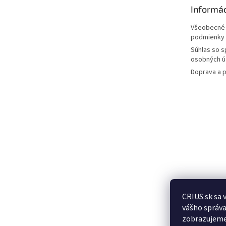
t
Informác
i
e
Všeobecné
podmienky
Súhlas so 
osobných ú
Doprava a p
CRIUS.sk sa 
Posledn
vášho správa
produkt
zobrazujeme