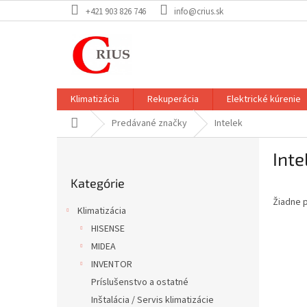
Prejsť
+421 903 826 746
info@crius.sk
na
obsah
Klimatizácia
Rekuperácia
Elektrické kúrenie
Domov
Predávané značky
Intelek
B
Inte
o
Preskočiť
č
Kategórie
kategórie
n
Žiadne 
ý
Klimatizácia
p
HISENSE
a
MIDEA
n
e
INVENTOR
l
Príslušenstvo a ostatné
Inštalácia / Servis klimatizácie