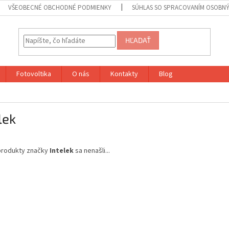
VŠEOBECNÉ OBCHODNÉ PODMIENKY
SÚHLAS SO SPRACOVANÍM OSOBN
HĽADAŤ
Fotovoltika
O nás
Kontakty
Blog
lek
produkty značky
Intelek
sa nenašli...