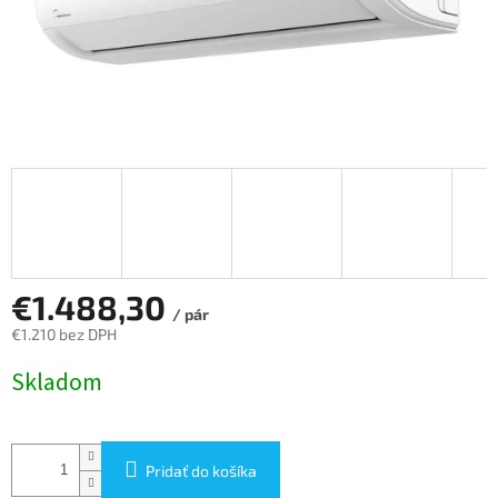
€1.488,30
/ pár
€1.210 bez DPH
Jednotková
Skladom
cena:
Pridať do košíka