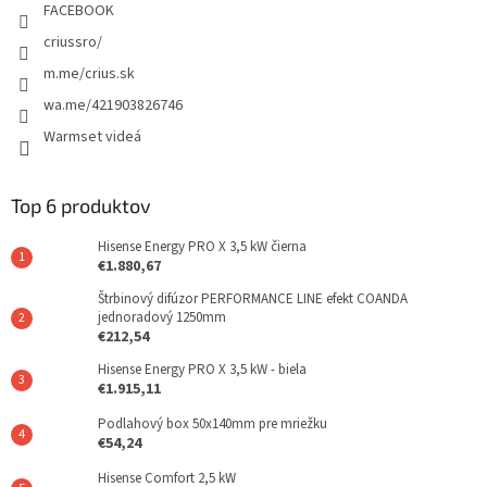
FACEBOOK
criussro/
m.me/crius.sk
wa.me/421903826746
Warmset videá
Top 6 produktov
Hisense Energy PRO X 3,5 kW čierna
€1.880,67
Štrbinový difúzor PERFORMANCE LINE efekt COANDA
jednoradový 1250mm
€212,54
Hisense Energy PRO X 3,5 kW - biela
€1.915,11
Podlahový box 50x140mm pre mriežku
€54,24
Hisense Comfort 2,5 kW