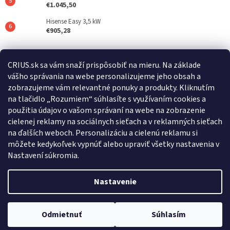
€1.045,50
Hisense Easy 3,5 kW
€905,28
Posledné hodnotenie produktov
CRIUS.sk sa vám snaží prispôsobiť na mieru. Na základe
vášho správania na webe personalizujeme jeho obsah a
REFLAIR 320 Standard
zobrazujeme vám relevantné ponuky a produkty. Kliknutím
|
na tlačidlo „Rozumiem“ súhlasíte s využívaním cookies a
Hodnotenie produktu je 5 z 5 hviezdičiek.
použitia údajov o vašom správaní na webe na zobrazenie
cielenej reklamy na sociálnych sieťach a v reklamných sieťach
na ďalších weboch. Personalizáciu a cielenú reklamu si
Crius.sk
Warmset.sk
môžete kedykoľvek vypnúť alebo upraviť všetky nastavenia v
Nastavení súkromia.
Nastavenie
Vytvoril Shoptet
Odmietnuť
Súhlasím
Copyright 2026
CRIUS
. Všetky práva vyhradené.