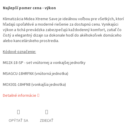
Najlepší pomer cena - výkon
Klimatizácia Midea Xtreme Save je ideálnou voľbou pre všetkých, ktorí
hľadajú spoľahlivé a moderné riešenie za dostupnú cenu. Vynikajúci
výkon a tichá prevádzka zabezpečujú každodenný komfort, zatiaľ čo
čistý a elegantný dizajn sa dokonale hodí do akéhokoľvek domáceho
alebo kancelárskeho prostredia.
Kódové označenie:
MG2X-18-SP - set vnútornej a vonkajšej jednotky
MSAGCU-18HRFNX (vnútorná jednotka)
MOX301-18HFN8 (vonkajšia jednotka)
Detailné informácie
OPÝTAŤ SA
ZDIEĽAŤ