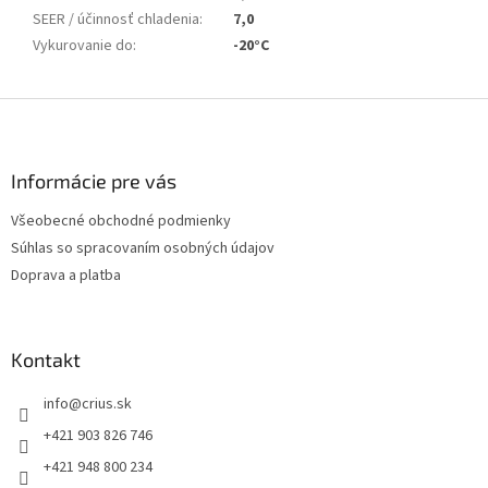
SEER / účinnosť chladenia
:
7,0
Vykurovanie do
:
-20°C
Z
á
p
ä
Informácie pre vás
t
Všeobecné obchodné podmienky
i
Súhlas so spracovaním osobných údajov
e
Doprava a platba
Kontakt
info
@
crius.sk
+421 903 826 746
+421 948 800 234