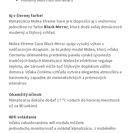
voliteľný Multi Function Board
Aj v čiernej farbe!
Klimatizácia Midea Xtreme Save je k dispozícii aj s vnútornou
jednotkou vo farbe
Black Mirror
, ktorá dodá vašej domácnosti
moderný a štýlový vzhľad.
Midea Xtreme Save Black Mirror spája vysoký výkon s
nadčasovým dizajnom. Je to jediný model Midea, ktorý vďaka
čiernemu sklenenému prednému panelu vyniká spomedzi
tradičných bielych klimatizácií. Nielenže efektívne reguluje
teplotu, ale zároveň môže byť štýlovým doplnkom vášho
domova. Vďaka čistému vzhľadu vytvára elegantnú atmosféru a
harmonicky zapadne do minimalistických a prémiových
interiérov.
Okamžitý účinok
Klimatizácia dokáže dodať 17 °C vzduch do horúcej miestnosti
už za 90 sekúnd
Wifi ovládanie
Vďaka zabudovanému wifi modulu môžete
jednoducho monitorovať a ovládať klimatizáciu z mobilného