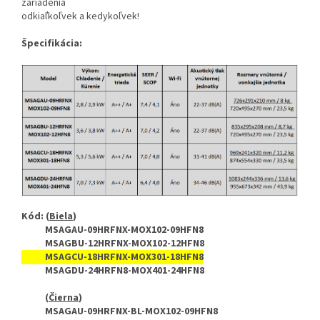
zariadenia
odkiaľkoľvek a kedykoľvek!
Špecifikácia:
Kód: (
Biela
)
MSAGAU-09HRFNX-MOX102-09HFN8
MSAGBU-12HRFNX-MOX102-12HFN8
MSAGCU-18HRFNX-MOX301-18HFN8
MSAGDU-24HRFN8-MOX401-24HFN8
(
Čierna
)
MSAGAU-09HRFNX-BL-MOX102-09HFN8