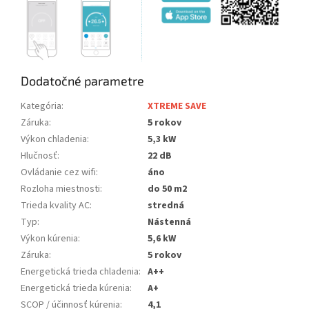
Dodatočné parametre
Kategória
:
XTREME SAVE
Záruka
:
5 rokov
Výkon chladenia
:
5,3 kW
Hlučnosť
:
22 dB
Ovládanie cez wifi
:
áno
Rozloha miestnosti
:
do 50 m2
Trieda kvality AC
:
stredná
Typ
:
Nástenná
Výkon kúrenia
:
5,6 kW
Záruka
:
5 rokov
Energetická trieda chladenia
:
A++
Energetická trieda kúrenia
:
A+
SCOP / účinnosť kúrenia
:
4,1