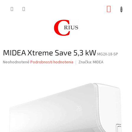
Prejsť
NÁKUP
na
obsah
KOŠÍK
MIDEA Xtreme Save 5,3 kW
MG2X-18-SP
Priemerné
Neohodnotené
Podrobnosti hodnotenia
Značka:
MIDEA
hodnotenie
produktu
je
0,0
z
5
hviezdičiek.