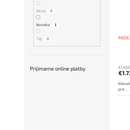
Akcia
0
Novinka
1
MIDEA
Tip
0
€1.400
Prijímame online platby
€1.
Klimat
pre...