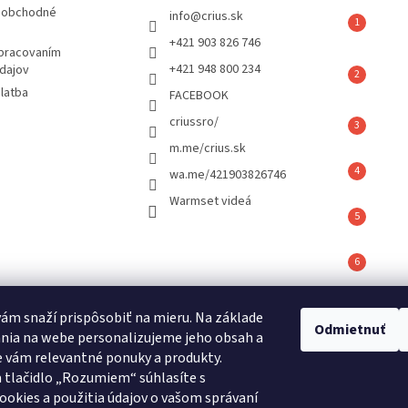
p
 obchodné
info
@
crius.sk
r
+421 903 826 746
v
spracovaním
k
+421 948 800 234
dajov
y
latba
FACEBOOK
v
ý
criussro/
p
m.me/crius.sk
i
s
wa.me/421903826746
u
Warmset videá
vám snaží prispôsobiť na mieru. Na základe
é hodnotenie
Odmietnuť
nia na webe personalizujeme jeho obsah a
ov
 vám relevantné ponuky a produkty.
 tlačidlo „Rozumiem“ súhlasíte s
REFLAIR 320 Standard
ookies a použitia údajov o vašom správaní
|