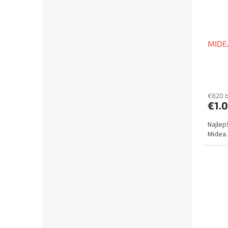
MIDE
€820 
€1.
Najlep
Midea..