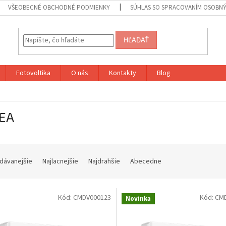
VŠEOBECNÉ OBCHODNÉ PODMIENKY
SÚHLAS SO SPRACOVANÍM OSOBN
HĽADAŤ
Fotovoltika
O nás
Kontakty
Blog
EA
dávanejšie
Najlacnejšie
Najdrahšie
Abecedne
Kód:
CMDV000123
Kód:
CM
Novinka