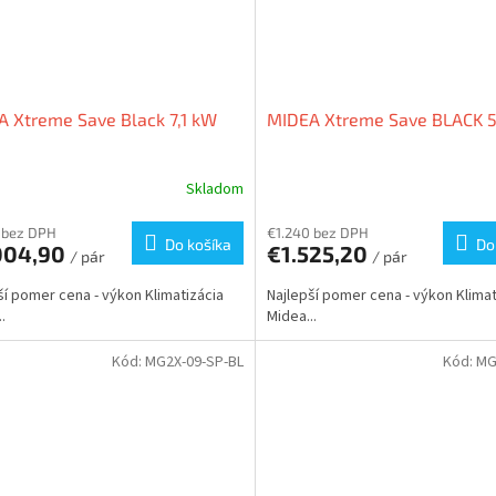
 Xtreme Save Black 7,1 kW
MIDEA Xtreme Save BLACK 5
Skladom
 bez DPH
€1.240 bez DPH
Do košíka
Do
004,90
€1.525,20
/ pár
/ pár
ší pomer cena - výkon Klimatizácia
Najlepší pomer cena - výkon Klimat
.
Midea...
Kód:
MG2X-09-SP-BL
Kód:
MG