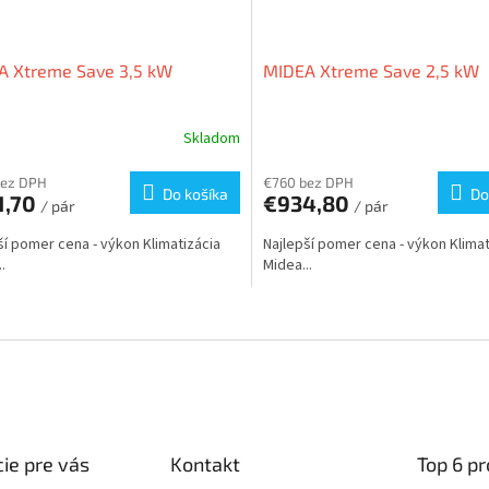
A Xtreme Save 3,5 kW
MIDEA Xtreme Save 2,5 kW
Skladom
bez DPH
€760 bez DPH
Do košíka
Do
1,70
€934,80
/ pár
/ pár
ší pomer cena - výkon Klimatizácia
Najlepší pomer cena - výkon Klimat
.
Midea...
O
v
l
á
d
a
c
i
ie pre vás
Kontakt
Top 6 p
e