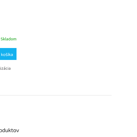
Skladom
 košíka
izácia
roduktov