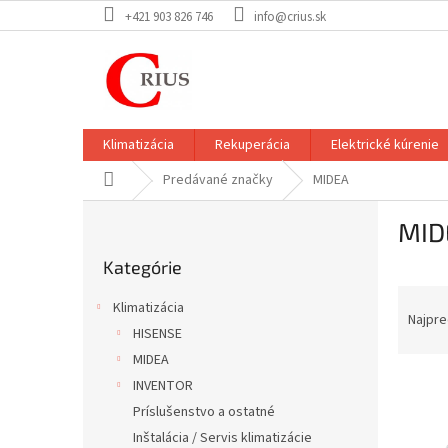
Prejsť
+421 903 826 746
info@crius.sk
na
obsah
Klimatizácia
Rekuperácia
Elektrické kúrenie
Domov
Predávané značky
MIDEA
B
MID
o
Preskočiť
č
Kategórie
kategórie
n
R
ý
Klimatizácia
a
p
Najpre
HISENSE
d
a
MIDEA
e
n
V
n
e
INVENTOR
ý
i
l
Príslušenstvo a ostatné
p
e
Inštalácia / Servis klimatizácie