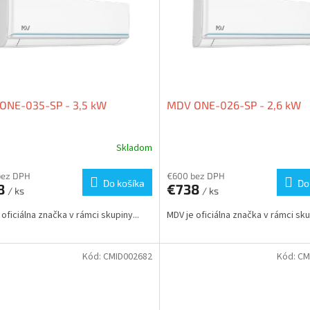
ONE-035-SP - 3,5 kW
MDV ONE-026-SP - 2,6 kW
Skladom
bez DPH
€600 bez DPH
Do košíka
Do
8
€738
/ ks
/ ks
 oficiálna značka v rámci skupiny...
MDV je oficiálna značka v rámci skup
Kód:
CMID002682
Kód:
CM