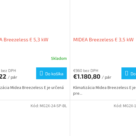
 Breezeless E 5,3 kW
MIDEA Breezeless E 3,5 kW
Skladom
 bez DPH
€960 bez DPH
Do košíka
Do
722
€1.180,80
/ pár
/ pár
izácia Midea Breezeless E je určená
Klimatizácia Midea Breezeless E j
pre...
Kód:
MG2X-24-SP-BL
Kód:
MG2X-1