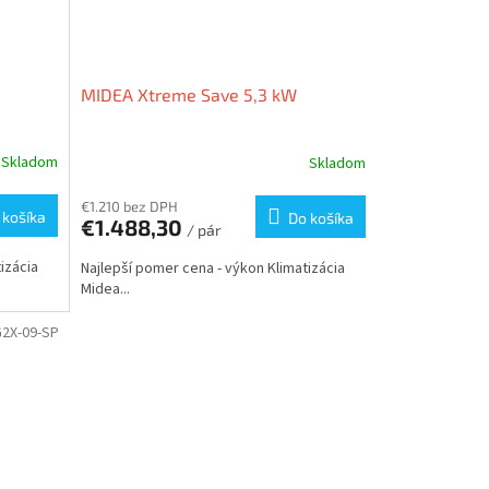
MIDEA Xtreme Save 5,3 kW
Skladom
Skladom
€1.210 bez DPH
 košíka
Do košíka
€1.488,30
/ pár
izácia
Najlepší pomer cena - výkon Klimatizácia
Midea...
2X-09-SP