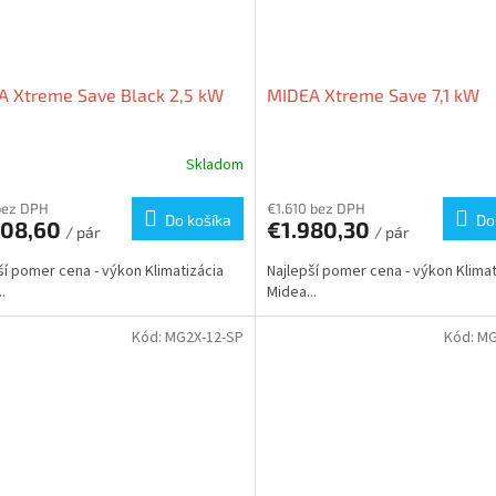
A Xtreme Save Black 2,5 kW
MIDEA Xtreme Save 7,1 kW
Skladom
bez DPH
€1.610 bez DPH
Do košíka
Do
008,60
€1.980,30
/ pár
/ pár
ší pomer cena - výkon Klimatizácia
Najlepší pomer cena - výkon Klimat
.
Midea...
Kód:
MG2X-12-SP
Kód:
MG