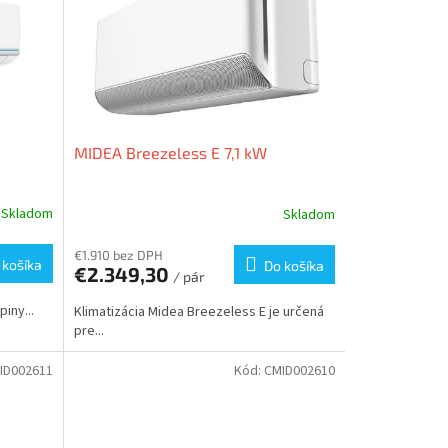
MIDEA Breezeless E 7,1 kW
Skladom
Skladom
€1.910 bez DPH
 košíka
Do košíka
€2.349,30
/ pár
iny...
Klimatizácia Midea Breezeless E je určená
pre...
ID002611
Kód:
CMID002610