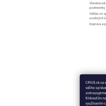
e
Všeobecné
podmienky
Súhlas so 
osobných ú
Doprava a p
CRIUS.sk sa 
Posledn
vášho správa
produkt
zobrazujeme
Kliknutím na
využívaním c