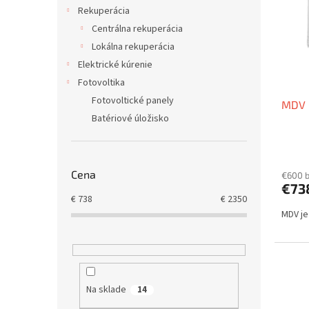
i
p
Rekuperácia
s
r
Centrálna rekuperácia
p
o
r
d
Lokálna rekuperácia
o
u
Elektrické kúrenie
d
k
Fotovoltika
u
t
Fotovoltické panely
MDV 
k
o
Batériové úložisko
t
v
o
v
Cena
€600 
€73
€
738
€
2350
MDV je
Na sklade
14