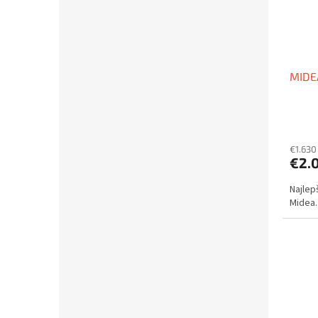
MIDEA
€1.630
€2.
Najlep
Midea..