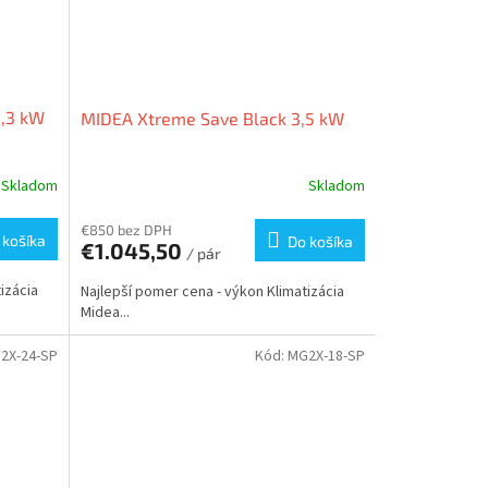
,3 kW
MIDEA Xtreme Save Black 3,5 kW
Skladom
Skladom
€850 bez DPH
 košíka
Do košíka
€1.045,50
/ pár
izácia
Najlepší pomer cena - výkon Klimatizácia
Midea...
2X-24-SP
Kód:
MG2X-18-SP