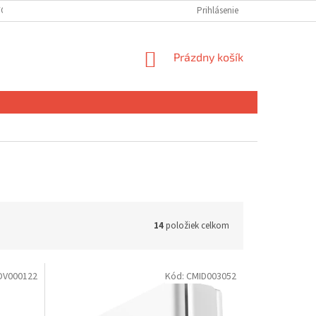
ÝCH ÚDAJOV
DOPRAVA A PLATBA
Prihlásenie
NÁKUPNÝ
Prázdny košík
KOŠÍK
14
položiek celkom
DV000122
Kód:
CMID003052