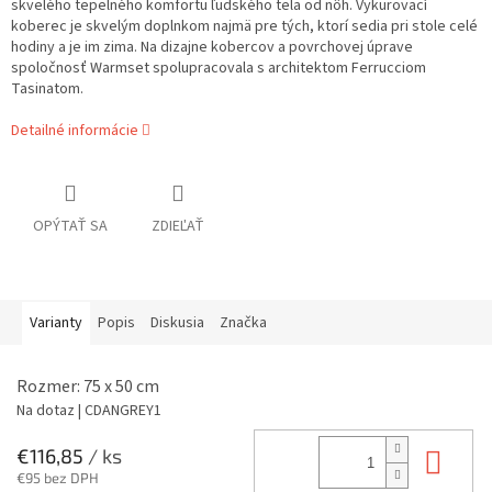
skvelého tepelného komfortu ľudského tela od nôh. Vykurovací
koberec je skvelým doplnkom najmä
pre tých, ktorí sedia pri stole celé
hodiny a je im zima. Na dizajne kobercov a povrchovej úprave
spoločnosť Warmset spolupracovala
s architektom Ferrucciom
Tasinatom.
Detailné informácie
OPÝTAŤ SA
ZDIEĽAŤ
Varianty
Popis
Diskusia
Značka
Rozmer: 75 x 50 cm
Na dotaz
| CDANGREY1
Do 
€116,85
/ ks
€95 bez DPH