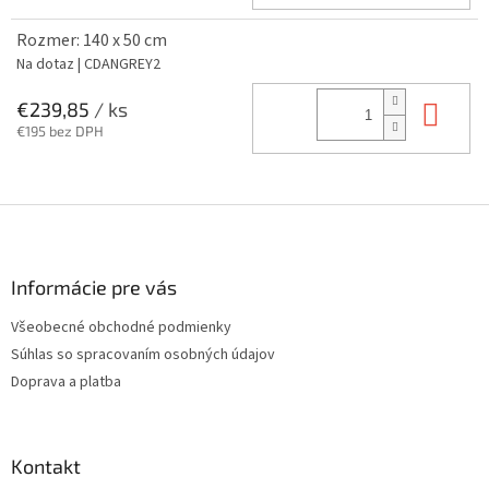
Rozmer: 140 x 50 cm
Na dotaz
| CDANGREY2
Do 
€239,85
/ ks
€195 bez DPH
Z
á
p
ä
Informácie pre vás
t
Všeobecné obchodné podmienky
i
Súhlas so spracovaním osobných údajov
e
Doprava a platba
Kontakt