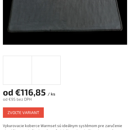
od
€116,85
/ ks
od
€95
bez DPH
Jednotková
ZVOĽTE VARIANT
cena:
Vykurovacie koberce Warmset sú ideálnym systémom pre zaručenie