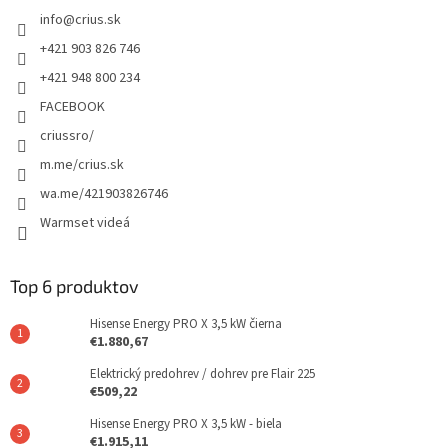
info
@
crius.sk
+421 903 826 746
+421 948 800 234
FACEBOOK
criussro/
m.me/crius.sk
wa.me/421903826746
Warmset videá
Top 6 produktov
Hisense Energy PRO X 3,5 kW čierna
€1.880,67
Elektrický predohrev / dohrev pre Flair 225
€509,22
Hisense Energy PRO X 3,5 kW - biela
€1.915,11