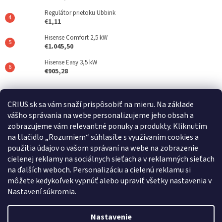
Regulátor prietoku Ubbink
€1,11
Hisense Comfort 2,5 kW
€1.045,50
Hisense Easy 3,5 kW
€905,28
Posledné hodnotenie produktov
CRIUS.sk sa vám snaží prispôsobiť na mieru. Na základe
vášho správania na webe personalizujeme jeho obsah a
REFLAIR 320 Standard
zobrazujeme vám relevantné ponuky a produkty. Kliknutím
|
na tlačidlo „Rozumiem“ súhlasíte s využívaním cookies a
Hodnotenie produktu je 5 z 5 hviezdičiek.
použitia údajov o vašom správaní na webe na zobrazenie
cielenej reklamy na sociálnych sieťach a v reklamných sieťach
na ďalších weboch. Personalizáciu a cielenú reklamu si
Crius.sk
Warmset.sk
môžete kedykoľvek vypnúť alebo upraviť všetky nastavenia v
Nastavení súkromia.
Nastavenie
Vytvoril Shoptet